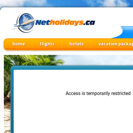
Cheap Flights, Vacation Packages & Travel Deals
home
flights
hotels
vacation packa