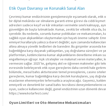
Etik Oyun Davranışı ve Korunaklı Sanal Alan
Çevrimiçi kumar endüstrisinin genişlemesiyle eşzamanlı olarak, etik oy
bir dijital mekânda var olmalarını garanti etme görevi da ciddi kıymet e
adresleri sadece keyif ve kâr imkanları vermekle sınırlı kalmayıp, aynı
güvenliğini de başta tutmaktadır. Kumar, zevklü bir etkinlik olsa da, baz
içerebilir. Bu nedenle, sorumlu kumar politikaları ve mekanizmaları, ka
sağlıklı oyun alışkanlıkları oluşturmaları için hayati öneme sahiptir. Emni
emniyet kurallarıyla yalnızca ibaret değildir; aynı zamanda kullanıcılar
altına almaya yönelik tedbirleri de barındırır. Bu girişimler arasında ke
bağımlılığına karşı dayanak yaklaşımları, yaş doğrulama süreçleri ve şef
platformları, katılımcılarına kumar alışkanlıklarını denetleme imkanı
engellemeye uğraşır. Açık stratejiler ve malumat veren materyaller, kul
vermesini sağlar. 2025’te, gelişmiş akıl ve öğrenen makineler gibi tekn
evresinde belirleyerek etik oyun gereçlerini daha verimli hale getirmed
bölümde, mesul bahis aktivitesinin temel prensiplerini, casino siteler
gereçlerini, kumar bağımlılığına karşı destek kuruluşlarını, yaş doğrul
esaslarının ehemmiyetini teferruatlıca araştıracağız. Gayemiz, katılı
emniyetli ve denetimli bir sanal bahis tecrübesi deneyimlemelerini v
oyun, sadece kullanıcının değil, genel endüstrinin uzun dönemli devaml
https://www.kotarfest.com/
Oyun Limitleri ve Oto-Menetme Mekanizmaları