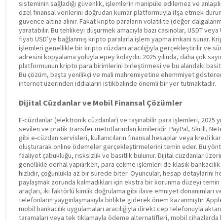
sisteminin sağladığı güvenlik, işlemlerin manipüle edilemez ve anlaşılır
özel finansal verilerini doğrudan kumar platformuyla ifşa etmek duru
güvence altına alınır. Fakat kripto paraların volatilite (değer dalgalanm
yaratabilir. Bu tehlikeyi düşürmek amacıyla bazı casinolar, USDT veya 
fiyatı USD’ye bağlanmış kripto paralarla işlem yapma imkanı sunar. Kr
işlemleri genellikle bir kripto cüzdanı aracılığıyla gerçekleştirilir v
adresini kopyalama yoluyla epey kolaydır. 2025 yılında, daha çok say
platformunun kripto para birimlerini birleştirmesi ve bu alandaki basit
Bu çözüm, başta yenilikçi ve mali mahremiyetine ehemmiyet gösteren iş
internet üzerinden iddiaların istikbalinde önemli bir yer tutmaktadır.
Dijital Cüzdanlar ve Mobil Finansal Çözümler
E-cüzdanlar (elektronik cüzdanlar) ve taşınabilir para işlemleri, 2025 
sevilen ve pratik transfer metotlarından kimileridir. PayPal, Skrill, N
gibi e-cüzdan servisleri, kullanıcıların finansal hesaplar veya kredi kartlar
oluşturarak online ödemeler gerçekleştirmelerini temin eder. Bu yönt
faaliyet çabukluğu, risksizlik ve basitlik bulunur. Dijital cüzdanlar üzer
genellikle derhal yapılırken, para çekme işlemleri de klasik bankacılı
hızlıdır, çoğunlukla az bir sürede biter. Oyuncular, hesap detaylarını
paylaşmak zorunda kalmadıkları için ekstra bir korunma düzeyi temin edi
araçları, iki faktörlü kimlik doğrulama gibi ilave emniyet donanımları v
telefonların yaygınlaşmasıyla birlikte giderek önem kazanmıştır. App
mobil bankacılık uygulamaları aracılığıyla direkt cep telefonuyla akta
taramaları veya tek tıklamayla ödeme alternatifleri, mobil cihazlarda hı