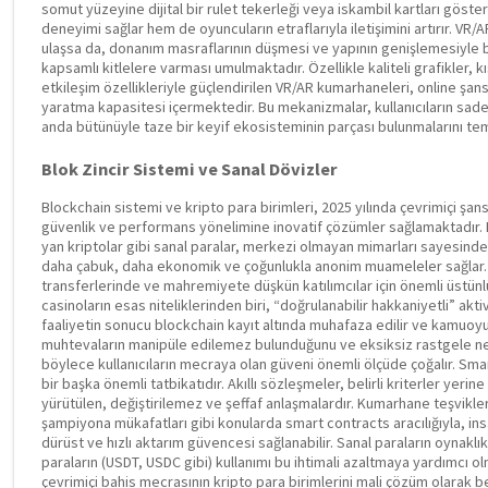
somut yüzeyine dijital bir rulet tekerleği veya iskambil kartları göste
deneyimi sağlar hem de oyuncuların etraflarıyla iletişimini artırır. VR/
ulaşsa da, donanım masraflarının düşmesi ve yapının genişlemesiyle b
kapsamlı kitlelere varması umulmaktadır. Özellikle kaliteli grafikler, 
etkileşim özellikleriyle güçlendirilen VR/AR kumarhaneleri, online şan
yaratma kapasitesi içermektedir. Bu mekanizmalar, kullanıcıların sade
anda bütünüyle taze bir keyif ekosisteminin parçası bulunmalarını te
Blok Zincir Sistemi ve Sanal Dövizler
Blockchain sistemi ve kripto para birimleri, 2025 yılında çevrimiçi şan
güvenlik ve performans yönelimine inovatif çözümler sağlamaktadır. B
yan kriptolar gibi sanal paralar, merkezi olmayan mimarları sayesind
daha çabuk, daha ekonomik ve çoğunlukla anonim muameleler sağlar. Bu
transferlerinde ve mahremiyete düşkün katılımcılar için önemli üstünlük
casinoların esas niteliklerinden biri, “doğrulanabilir hakkaniyetli” akt
faaliyetin sonucu blockchain kayıt altında muhafaza edilir ve kamuoyu v
muhtevaların manipüle edilemez bulunduğunu ve eksiksiz rastgele ne
böylece kullanıcıların mecraya olan güveni önemli ölçüde çoğalır. Sm
bir başka önemli tatbikatıdır. Akıllı sözleşmeler, belirli kriterler yerin
yürütülen, değiştirilemez ve şeffaf anlaşmalardır. Kumarhane teşvikle
şampiyona mükafatları gibi konularda smart contracts aracılığıyla, 
dürüst ve hızlı aktarım güvencesi sağlanabilir. Sanal paraların oynaklık
paraların (USDT, USDC gibi) kullanımı bu ihtimali azaltmaya yardımcı 
çevrimiçi bahis mecrasının kripto para birimlerini mali çözüm olarak 