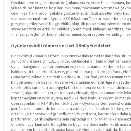
Gecikmelerin veya karmaşık doğrulama süreçlerinin bulunmaması, katı
yükseltir. Net finansal koşullar (minimum/maksimum yatırma ve çekme 
çevrim şartları) net bir şekilde gösterilmelidir. Gizli ücretler veya belir
olan inancını incitebilir. Ayrıca, KYC (Müşterini Tanı) prosedürleri, k
gerçekleştirilen yasal bir gereklilik olup, ilk para çekme işleminden ö
süreçlerin hızlı ve etkili bir şekilde yönetilmesi, kullanıcı tecrübesi b
finansal süreçler, bir kumar platformunun operasyonel verimliliğini v
Oyunların Adil Olması ve Geri Dönüş Yüzdeleri
Bir çevrimiçi kumar platformunun emniyetinin temel taşlarından biri, tekl
sonuçlar üretmesidir. 2025 yılında, katılımcılar bir kumar platformund
oynanmadığından ve her dönüşün veya elin tamamen kaderine tabi ol
hakkaniyeti tesis etmek üzere, güvenli kumar platformları Rastgele
Generator) teknolojisini tatbik eder. RNG, her faaliyet sonucunun t
bir yöntemdir ve özel bir düzene veya tahmin edilebilirliğe müsaade 
özerk teftiş kurumları aracılığıyla test edilmesi ve sertifikalandırılması, 
testler, algoritmanın gerçekten rastgele çalıştığını ve kumarhane leh
kapsamadığını onaylar. Ayrıca, netlik kaidesi icabı, emniyetli kumar p
operasyonlarının RTP (Return to Player – Oyuncuya Geri Dönüş) oranların
içeriğin uzun dönemde katılımcılara varsayımsal olarak ne kadar geri 
Artırılmış RTP seviyeleri (genellikle %95 ve üzeri), katılımcılara daha iy
platformları, içerik sağlayıcılarının saptadığı RTP oranlarına karışamaz
önceden ayarlanmıştır. Bu açıklık ve bağımsız denetimler, katılımcılar
oyun ortamı temin etmek adına hayatsal ehemmiyete maliktir. Katılımcıl