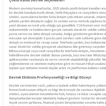
Modern çevrimiçi kumarbazlar, 2025 yılında çeşitli iletişim kanalları ara
bir destek kanalıyla kısıtlı olmak, farklı ihtiyaçlara ve vaziyetlere müs
siteleri, oyuncularına birden fazla iletişim yolu imkanı sunarak, onların s
şekilde yardım almalarını sağlar. En sevilen servis metodu şüphesiz ki 
yanıt almanın en ivedi yolu olduğu için genellikle 7/24 hizmet verir. Acil
mükemmeldir ve katılımcıların gerçek zamanlı olarak bir vekille sohbet
posta servisi ise daha detaylı sorunlar, belge gönderimi gerektiren d
mevzular için elverişlidir. E-posta yanıt süreleri canlı sohbete göre d
detaylı ve metinsel bir cevap sunar. Telefonla yardım, bazı kullanıcılar i
sunar. Direkt bir vekille görüşerek sıkıntılarını dile getirmeyi seçenler
Bilhassa karışık veya ivedi vaziyetlerde telefonla iletişim, meselen
halledilmesine destek olabilir. Bunun yanında, bazı mecralar Whats
aplikasyonları vasıtasıyla da servis vererek ulaşılabilirliği yükseltir. 
yeğlemelerine ve sıkıntının mahiyetine göre en müsait irtibat usulünü 
toplam üye tatminini önemli ölçüde artırır ve platformun kullanıcı odak
Destek Ekibinin Profesyonelliği ve Bilgi Düzeyi
Destek servislerinin vasfı, yalnızca tedarik edilen haberleşme yollarını
hizmet kadrosunun ehliyeti ve bilgi derecesiyle de vasıtasız ilişkilidir
siteleri, oyuncularının meselelerine hızlı, hatasız ve kibar cevaplar sa
danışmanlardan kurulan takımlarla faaliyet gösterir. Uzman bir destek
teşvik çevrim şartlarına, finansal çözüm detaylarından sorumlu bahis po