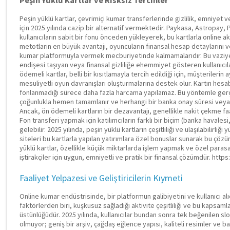
Peşin Yüklü Kartlar ve Risksiz Tercihler
Peşin yüklü kartlar, çevrimiçi kumar transferlerinde gizlilik, emniyet v
için 2025 yılında cazip bir alternatif vermektedir. Paykasa, Astropay,
kullanıcıların sabit bir fonu önceden yükleyerek, bu kartlarla online a
metotların en büyük avantajı, oyuncuların finansal hesap detaylarını v
kumar platformuyla vermek mecburiyetinde kalmamalarıdır. Bu vaziyet
endişesi taşıyan veya finansal gizliliğe ehemmiyet gösteren kullanıcıl
ödemeli kartlar, belli bir kısıtlamayla tercih edildiği için, müşterilerin
mesuliyetli oyun davranışları oluşturmalarına destek olur. Kartın hes
fonlanmadığı sürece daha fazla harcama yapılamaz. Bu yöntemle gerçe
çoğunlukla hemen tamamlanır ve herhangi bir banka onay süresi veya 
Ancak, ön ödemeli kartların bir dezavantajı, genellikle nakit çekme faa
Fon transferi yapmak için katılımcıların farklı bir biçim (banka havale
gelebilir. 2025 yılında, peşin yüklü kartların çeşitliliği ve ulaşılabilirl
siteleri bu kartlarla yapılan yatırımlara özel bonuslar sunarak bu çöz
yüklü kartlar, özellikle küçük miktarlarda işlem yapmak ve özel para
iştirakçiler için uygun, emniyetli ve pratik bir finansal çözümdür. ht
Faaliyet Yelpazesi ve Geliştiricilerin Kıymeti
Online kumar endüstrisinde, bir platformun galibiyetini ve kullanıcı alı
faktörlerden biri, kuşkusuz sağladığı aktivite çeşitliliği ve bu kapsaml
üstünlüğüdür. 2025 yılında, kullanıcılar bundan sonra tek beğenilen s
olmuyor; geniş bir arşiv, çağdaş eğlence yapısı, kaliteli resimler ve bağ