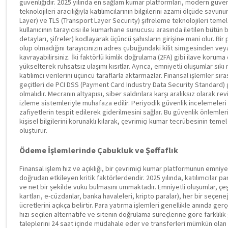
güvenliğidir. 2025 yılında en sağlam kumar platformları, modern güven
teknolojileri aracılığıyla katılımcılarının bilgilerini azami ölçüde sav
Layer) ve TLS (Transport Layer Security) şifreleme teknolojileri temel 
kullanıcının tarayıcısı ile kumarhane sunucusu arasında iletilen bütün bil
detayları, şifreler) kodlayarak üçüncü şahısların girişine mani olur. Bi
olup olmadığını tarayıcınızın adres çubuğundaki kilit simgesinden vey
kavrayabilirsiniz. İki faktörlü kimlik doğrulama (2FA) gibi ilave koruma
yükselterek ruhsatsız ulaşımı kısıtlar. Ayrıca, emniyetli oluşumlar sık
katılımcı verilerini üçüncü taraflarla aktarmazlar. Finansal işlemler sıra
geçitleri de PCI DSS (Payment Card Industry Data Security Standard) gi
olmalıdır. Mecranın altyapısı, siber saldırılara karşı aralıksız olarak re
izleme sistemleriyle muhafaza edilir. Periyodik güvenlik incelemeleri 
zafiyetlerin tespit edilerek giderilmesini sağlar. Bu güvenlik önlemleri,
kişisel bilgilerini korunaklı kılarak, çevrimiçi kumar tecrübesinin teme
oluşturur.
Ödeme İşlemlerinde Çabukluk ve Şeffaflık
Finansal işlem hız ve açıklığı, bir çevrimiçi kumar platformunun emniye
doğrudan etkileyen kritik faktörlerdendir. 2025 yılında, katılımcılar par
ve net bir şekilde vuku bulmasını ummaktadır. Emniyetli oluşumlar, çeş
kartları, e-cüzdanlar, banka havaleleri, kripto paralar), her bir seçene
ücretlerini açıkça belirtir. Para yatırma işlemleri genellikle anında ge
hızı seçilen alternatife ve sitenin doğrulama süreçlerine göre farklılık 
taleplerini 24 saat içinde müdahale eder ve transferleri mümkün olan