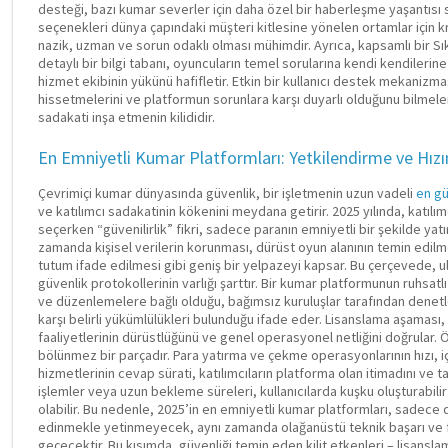
desteği, bazı kumar severler için daha özel bir haberleşme yaşantısı 
seçenekleri dünya çapındaki müşteri kitlesine yönelen ortamlar için kri
nazik, uzman ve sorun odaklı olması mühimdir. Ayrıca, kapsamlı bir S
detaylı bir bilgi tabanı, oyuncuların temel sorularına kendi kendileri
hizmet ekibinin yükünü hafifletir. Etkin bir kullanıcı destek mekanizması
hissetmelerini ve platformun sorunlara karşı duyarlı olduğunu bilmelerin
sadakati inşa etmenin kilididir.
En Emniyetli Kumar Platformları: Yetkilendirme ve Hızı
Çevrimiçi kumar dünyasında güvenlik, bir işletmenin uzun vadeli
en gü
ve katılımcı sadakatinin kökenini meydana getirir. 2025 yılında, katılım
seçerken “güvenilirlik” fikri, sadece paranın emniyetli bir şekilde yatır
zamanda kişisel verilerin korunması, dürüst oyun alanının temin edilme
tutum ifade edilmesi gibi geniş bir yelpazeyi kapsar. Bu çerçevede, ulu
güvenlik protokollerinin varlığı şarttır. Bir kumar platformunun ruhsatl
ve düzenlemelere bağlı olduğu, bağımsız kuruluşlar tarafından denetle
karşı belirli yükümlülükleri bulunduğu ifade eder. Lisanslama aşaması, m
faaliyetlerinin dürüstlüğünü ve genel operasyonel netliğini doğrular. 
bölünmez bir parçadır. Para yatırma ve çekme operasyonlarının hızı, i
hizmetlerinin cevap sürati, katılımcıların platforma olan itimadını ve ta
işlemler veya uzun bekleme süreleri, kullanıcılarda kuşku oluşturabil
olabilir. Bu nedenle, 2025’in en emniyetli kumar platformları, sadece d
edinmekle yetinmeyecek, aynı zamanda olağanüstü teknik başarı ve 
geçecektir. Bu kısımda, güvenliği temin eden kilit etkenleri – lisanslam