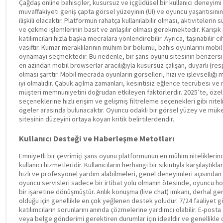
Çağdaş online bahisçiler, kusursuz ve içgüdüsel bir kullanıcı deneyimi
muvaffakiyeti geniş çapta görsel yüzeyinin (UI) ve oyuncu yaşantısının
ilişkili olacaktır. Platformun rahatça kullanılabilir olması, aktivitelerin 
ve çekme işlemlerinin basit ve anlaşılır olması gerekmektedir. Karışı
katılımcıları hızla başka mecralara yönlendirebilir. Ayrıca, taşınabili
vasıftır. Kumar meraklılarının mühim bir bölümü, bahis oyunlarını mobil 
oynamayı seçmektedir. Bu nedenle, bir şans oyunu sitesinin benzersiz
en azından mobil browserlar aracılığıyla kusursuz çalışan, duyarlı (r
olması şarttır. Mobil mecrada oyunların görselleri, hızı ve işlevselli
iyi olmalıdır. Çabuk açılma zamanları, kesintisiz eğlence tecrübesi ve 
müşteri memnuniyetini doğrudan etkileyen faktörlerdir. 2025’te, özel
seçeneklerine hızlı erişim ve gelişmiş filtreleme seçenekleri gibi nitelik
ögeler arasında bulunacaktır. Oyuncu odaklı bir görsel yüzey ve m
sitesinin düzeyini ortaya koyan kritik belirtilerdendir.
Kullanıcı Desteği ve Haberleşme Metotları
Emniyetli bir çevrimiçi şans oyunu platformunun en mühim niteliklerinden
kullanıcı hizmetleridir. Kullanıcıların herhangi bir sıkıntıyla karşılaştı
hızlı ve profesyonel yardım alabilmeleri, genel deneyimleri açısından 
oyuncu servisleri sadece bir irtibat yolu olmanın ötesinde, oyuncu h
bir işaretine dönüşmüştür. Anlık konuşma (live chat) imkanı, derhal ge
olduğu için genellikle en çok yeğlenen destek yoludur. 7/24 faaliyet g
katılımcıların sorunlarını anında çözmelerine yardımcı olabilir. E-posta 
veya belge gönderimi gerektiren durumlar için idealdir ve genellikle 