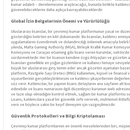
kumar adaleti – derinlemesine araştıracağız, bununla birlikte katılımcıl
güvenebileceklerini daha açıkça kavrayabileceklerdir.
Global İzin Belgelerinin Önemi ve Yürürlülüğü
Uluslararası lisanslar, bir çevrimiçi kumar platformunun yasal ve düze
gösterdiğini belirten en kilit dokümandır. Bu lisanslar, katılımcı emni
uygulamalarını özendirmek ve dolandırıcılığı önlemek amacıyla belirli 
yılında, Malta Gaming Authority (MGA), Birleşik Krallık Kumar Komisy
Komisyonu ve Curaçao eGaming gibi lisans veren kurumlar, sektörde
sürdürmektedir. Her bir lisansın kendine özgü ihtiyaçları ve gözetim 
lisansları genellikle en yoğun gözlemlere ve kullanıcı himaye seviyele
büyük bir uluslararası giriş temin eder ancak gözetim aşamaları bazen 
platform, Rastgele Sayı Üreteci (RNG) kullanımını, kişisel ve finansal ve
siyasetlerinin gerçekleştirilmesini ve katılımcı şikayetlerinin değerlend
söz verir. Katılımcılar, bir yapının lisans detaylarını ana sayfanın al
edinebilir ve lisans numarasını ilgili düzenleyici kurumun web adresinden
ve taze olup olmadığını kontrol etmek, sağlam bir kumar platformu se
Lisans, katılımcılara yasal bir güvenlik zırhı vererek, muhtemel ihtila
verir ve böylece sakin bir keyif deneyimi için vazgeçilmezdir.
Güvenlik Protokolleri ve Bilgi Kriptolaması
Çevrimiçi kumar platformlarının en önemli meselelerinden biri, müşteri 