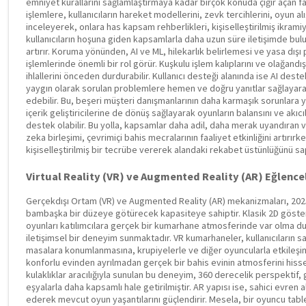
emniyet kurallarını sağlamlaştırmaya kadar birçok konuda çığır açan f
işlemlere, kullanıcıların hareket modellerini, zevk tercihlerini, oyun alı
inceleyerek, onlara has kapsam rehberlikleri, kişiselleştirilmiş ikrami
kullanıcıların hoşuna giden kapsamlarla daha uzun süre iletişimde bu
artırır. Koruma yönünden, AI ve ML, hilekarlık belirlemesi ve yasa dış
işlemlerinde önemli bir rol görür. Kuşkulu işlem kalıplarını ve olağandı
ihlallerini önceden durdurabilir. Kullanıcı desteği alanında ise AI deste
yaygın olarak sorulan problemlere hemen ve doğru yanıtlar sağlayara
edebilir. Bu, beşeri müşteri danışmanlarının daha karmaşık sorunlara y
içerik geliştiricilerine de dönüş sağlayarak oyunların balansını ve akıc
destek olabilir. Bu yolla, kapsamlar daha adil, daha merak uyandıran 
zeka birleşimi, çevrimiçi bahis mecralarının faaliyet etkinliğini artırırke
kişiselleştirilmiş bir tecrübe vererek alandaki rekabet üstünlüğünü sa
Virtual Reality (VR) ve Augmented Reality (AR) Eğlence
Gerçekdışı Ortam (VR) ve Augmented Reality (AR) mekanizmaları, 2025 y
bambaşka bir düzeye götürecek kapasiteye sahiptir. Klasik 2D göste
oyunları katılımcılara gerçek bir kumarhane atmosferinde var olma 
iletişimsel bir deneyim sunmaktadır. VR kumarhaneler, kullanıcıların s
masalara konumlanmasına, krupiyelerle ve diğer oyuncularla etkileşi
konforlu evinden ayrılmadan gerçek bir bahis evinin atmosferini his
kulaklıklar aracılığıyla sunulan bu deneyim, 360 derecelik perspektif, 
eşyalarla daha kapsamlı hale getirilmiştir. AR yapısı ise, sahici evren 
ederek mevcut oyun yaşantılarını güçlendirir. Mesela, bir oyuncu tabl