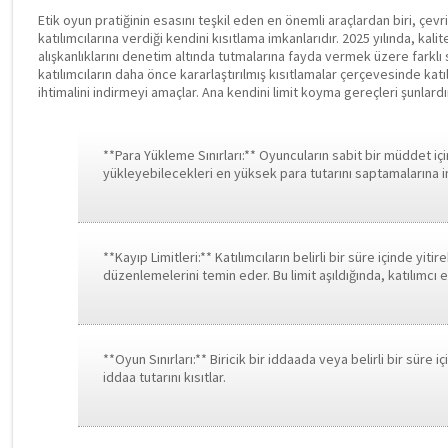
Etik oyun pratiğinin esasını teşkil eden en önemli araçlardan biri, çevr
katılımcılarına verdiği kendini kısıtlama imkanlarıdır. 2025 yılında, kalit
alışkanlıklarını denetim altında tutmalarına fayda vermek üzere farklı 
katılımcıların daha önce kararlaştırılmış kısıtlamalar çerçevesinde katı
ihtimalini indirmeyi amaçlar. Ana kendini limit koyma gereçleri şunlardı
**Para Yükleme Sınırları:** Oyuncuların sabit bir müddet için
yükleyebilecekleri en yüksek para tutarını saptamalarına i
**Kayıp Limitleri:** Katılımcıların belirli bir süre içinde yit
düzenlemelerini temin eder. Bu limit aşıldığında, katılımc
**Oyun Sınırları:** Biricik bir iddaada veya belirli bir süre 
iddaa tutarını kısıtlar.