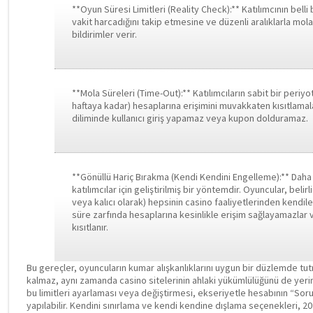
**Oyun Süresi Limitleri (Reality Check):** Katılımcının bell
vakit harcadığını takip etmesine ve düzenli aralıklarla mol
bildirimler verir.
**Mola Süreleri (Time-Out):** Katılımcıların sabit bir periyo
haftaya kadar) hesaplarına erişimini muvakkaten kısıtlamal
diliminde kullanıcı giriş yapamaz veya kupon dolduramaz.
**Gönüllü Hariç Bırakma (Kendi Kendini Engelleme):** Daha
katılımcılar için geliştirilmiş bir yöntemdir. Oyuncular, belirli
veya kalıcı olarak) hepsinin casino faaliyetlerinden kendile
süre zarfında hesaplarına kesinlikle erişim sağlayamazlar v
kısıtlanır.
Bu gereçler, oyuncuların kumar alışkanlıklarını uygun bir düzlemde tu
kalmaz, aynı zamanda casino sitelerinin ahlaki yükümlülüğünü de yerine 
bu limitleri ayarlaması veya değiştirmesi, ekseriyetle hesabının “S
yapılabilir. Kendini sınırlama ve kendi kendine dışlama seçenekleri, 2