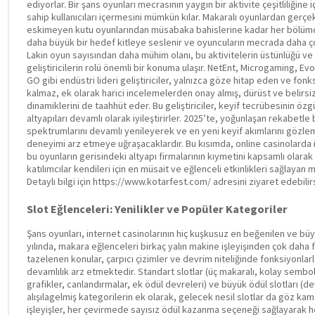
ediyorlar. Bir şans oyunları mecrasının yaygın bir aktivite çeşitliliğine 
sahip kullanıcıları içermesini mümkün kılar. Makaralı oyunlardan gerçe
eskimeyen kutu oyunlarından müsabaka bahislerine kadar her bölümde 
daha büyük bir hedef kitleye seslenir ve oyuncuların mecrada daha 
Lakin oyun sayısından daha mühim olanı, bu aktivitelerin üstünlüğü ve
geliştiricilerin rolü önemli bir konuma ulaşır. NetEnt, Microgaming, E
GO gibi endüstri lideri geliştiriciler, yalnızca göze hitap eden ve fo
kalmaz, ek olarak harici incelemelerden onay almış, dürüst ve belirsi
dinamiklerini de taahhüt eder. Bu geliştiriciler, keyif tecrübesinin öz
altyapıları devamlı olarak iyileştirirler. 2025’te, yoğunlaşan rekabetle 
spektrumlarını devamlı yenileyerek ve en yeni keyif akımlarını göz
deneyimi arz etmeye uğraşacaklardır. Bu kısımda, online casinolarda i
bu oyunların gerisindeki altyapı firmalarının kıymetini kapsamlı olara
katılımcılar kendileri için en müsait ve eğlenceli etkinlikleri sağlayan
Detaylı bilgi için https://www.kotarfest.com/ adresini ziyaret edebilirs
Slot Eğlenceleri: Yenilikler ve Popüler Kategoriler
Şans oyunları, internet casinolarının hiç kuşkusuz en beğenilen ve büyük
yılında, makara eğlenceleri birkaç yalın makine işleyişinden çok daha
tazelenen konular, çarpıcı çizimler ve devrim niteliğinde fonksiyonla
devamlılık arz etmektedir. Standart slotlar (üç makaralı, kolay sembol
grafikler, canlandırmalar, ek ödül devreleri) ve büyük ödül slotları (de
alışılagelmiş kategorilerin ek olarak, gelecek nesil slotlar da göz k
işleyişler, her çevirmede sayısız ödül kazanma seçeneği sağlayarak he