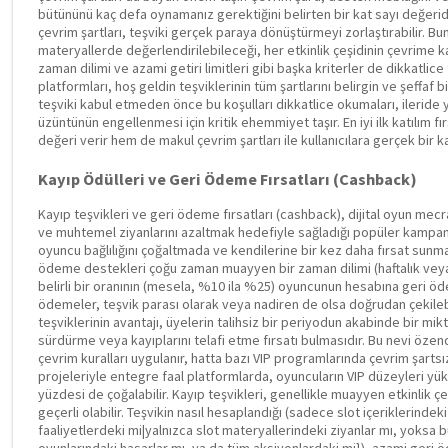
bütününü kaç defa oynamanız gerektiğini belirten bir kat sayı değerid
çevrim şartları, teşviki gerçek paraya dönüştürmeyi zorlaştırabilir. Bu
materyallerde değerlendirilebileceği, her etkinlik çeşidinin çevrime k
zaman dilimi ve azami getiri limitleri gibi başka kriterler de dikkatlice
platformları, hoş geldin teşviklerinin tüm şartlarını belirgin ve şeffaf bir 
teşviki kabul etmeden önce bu koşulları dikkatlice okumaları, ilerid
üzüntünün engellenmesi için kritik ehemmiyet taşır. En iyi ilk katılım fı
değeri verir hem de makul çevrim şartları ile kullanıcılara gerçek bir k
Kayıp Ödülleri ve Geri Ödeme Fırsatları (Cashback)
Kayıp teşvikleri ve geri ödeme fırsatları (cashback), dijital oyun mecrala
ve muhtemel ziyanlarını azaltmak hedefiyle sağladığı popüler kampanyal
oyuncu bağlılığını çoğaltmada ve kendilerine bir kez daha fırsat sunma
ödeme destekleri çoğu zaman muayyen bir zaman dilimi (haftalık veya a
belirli bir oranının (mesela, %10 ila %25) oyuncunun hesabına geri öd
ödemeler, teşvik parası olarak veya nadiren de olsa doğrudan çekilebil
teşviklerinin avantajı, üyelerin talihsiz bir periyodun akabinde bir mik
sürdürme veya kayıplarını telafi etme fırsatı bulmasıdır. Bu nevi öze
çevrim kuralları uygulanır, hatta bazı VIP programlarında çevrim şartsı
projeleriyle entegre faal platformlarda, oyuncuların VIP düzeyleri y
yüzdesi de çoğalabilir. Kayıp teşvikleri, genellikle muayyen etkinlik çeş
geçerli olabilir. Teşvikin nasıl hesaplandığı (sadece slot içeriklerinde
faaliyetlerdeki mi|yalnızca slot materyallerindeki ziyanlar mı, yoksa 
oyunlarındaki hasarlar mı, ya da tüm aksiyonlardaki mi}), azami geri