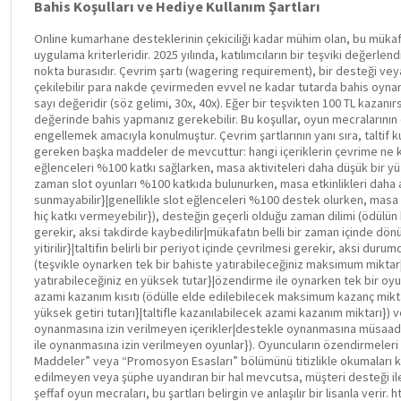
Bahis Koşulları ve Hediye Kullanım Şartları
Online kumarhane desteklerinin çekiciliği kadar mühim olan, bu mükaf
uygulama kriterleridir. 2025 yılında, katılımcıların bir teşviki değerl
nokta burasıdır. Çevrim şartı (wagering requirement), bir desteği veya
çekilebilir para nakde çevirmeden evvel ne kadar tutarda bahis oynan
sayı değeridir (söz gelimi, 30x, 40x). Eğer bir teşvikten 100 TL kazanır
değerinde bahis yapmanız gerekebilir. Bu koşullar, oyun mecralarının
engellemek amacıyla konulmuştur. Çevrim şartlarının yanı sıra, taltif 
gereken başka maddeler de mevcuttur: hangi içeriklerin çevrime ne kad
eğlenceleri %100 katkı sağlarken, masa aktiviteleri daha düşük bir yü
zaman slot oyunları %100 katkıda bulunurken, masa etkinlikleri daha a
sunmayabilir}|genellikle slot eğlenceleri %100 destek olurken, masa 
hiç katkı vermeyebilir}), desteğin geçerli olduğu zaman dilimi (ödülün b
gerekir, aksi takdirde kaybedilir|mükafatın belli bir zaman içinde dön
yitirilir}|taltifin belirli bir periyot içinde çevrilmesi gerekir, aksi duru
(teşvikle oynarken tek bir bahiste yatırabileceğiniz maksimum miktar
yatırabileceğiniz en yüksek tutar}|özendirme ile oynarken tek bir oy
azami kazanım kısıtı (ödülle elde edilebilecek maksimum kazanç mikt
yüksek getiri tutarı}|taltifle kazanılabilecek azami kazanım miktarı}) ve 
oynanmasına izin verilmeyen içerikler|destekle oynanmasına müsaa
ile oynanmasına izin verilmeyen oyunlar}). Oyuncuların özendirmeler
Maddeler” veya “Promosyon Esasları” bölümünü titizlikle okumaları kr
edilmeyen veya şüphe uyandıran bir hal mevcutsa, müşteri desteği ile
şeffaf oyun mecraları, bu şartları belirgin ve anlaşılır bir lisanla verir