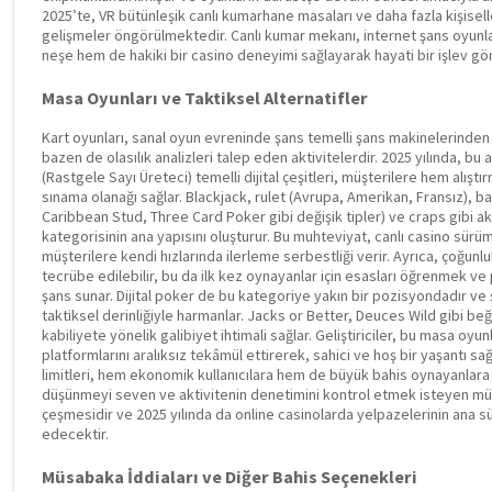
2025’te, VR bütünleşik canlı kumarhane masaları ve daha fazla kişiselleş
gelişmeler öngörülmektedir. Canlı kumar mekanı, internet şans oyunl
neşe hem de hakiki bir casino deneyimi sağlayarak hayati bir işlev
Masa Oyunları ve Taktiksel Alternatifler
Kart oyunları, sanal oyun evreninde şans temelli şans makinelerinden 
bazen de olasılık analizleri talep eden aktivitelerdir. 2025 yılında, bu a
(Rastgele Sayı Üreteci) temelli dijital çeşitleri, müşterilere hem alışt
sınama olanağı sağlar. Blackjack, rulet (Avrupa, Amerikan, Fransız), 
Caribbean Stud, Three Card Poker gibi değişik tipler) ve craps gibi akt
kategorisinin ana yapısını oluşturur. Bu muhteviyat, canlı casino sürüm
müşterilere kendi hızlarında ilerleme serbestliği verir. Ayrıca, çoğun
tecrübe edilebilir, bu da ilk kez oynayanlar için esasları öğrenmek ve
şans sunar. Dijital poker de bu kategoriye yakın bir pozisyondadır ve 
taktiksel derinliğiyle harmanlar. Jacks or Better, Deuces Wild gibi beğ
kabiliyete yönelik galibiyet ihtimali sağlar. Geliştiriciler, bu masa oyun
platformlarını aralıksız tekâmül ettirerek, sahici ve hoş bir yaşantı sa
limitleri, hem ekonomik kullanıcılara hem de büyük bahis oynayanlara 
düşünmeyi seven ve aktivitenin denetimini kontrol etmek isteyen müşte
çeşmesidir ve 2025 yılında da online casinolarda yelpazelerinin ana sü
edecektir.
Müsabaka İddiaları ve Diğer Bahis Seçenekleri