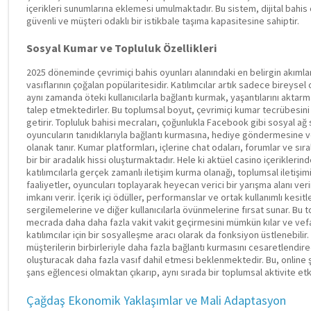
içerikleri sunumlarına eklemesi umulmaktadır. Bu sistem, dijital bahis 
güvenli ve müşteri odaklı bir istikbale taşıma kapasitesine sahiptir.
Sosyal Kumar ve Topluluk Özellikleri
2025 döneminde çevrimiçi bahis oyunları alanındaki en belirgin akımla
vasıflarının çoğalan popülaritesidir. Katılımcılar artık sadece bireysel 
aynı zamanda öteki kullanıcılarla bağlantı kurmak, yaşantılarını akta
talep etmektedirler. Bu toplumsal boyut, çevrimiçi kumar tecrübesini
getirir. Topluluk bahisi mecraları, çoğunlukla Facebook gibi sosyal ağ
oyuncuların tanıdıklarıyla bağlantı kurmasına, hediye göndermesine ve
olanak tanır. Kumar platformları, içlerine chat odaları, forumlar ve sıra
bir bir aradalık hissi oluşturmaktadır. Hele ki aktüel casino içeriklerin
katılımcılarla gerçek zamanlı iletişim kurma olanağı, toplumsal iletişim
faaliyetler, oyuncuları toplayarak heyecan verici bir yarışma alanı ve
imkanı verir. İçerik içi ödüller, performanslar ve ortak kullanımlı kesit
sergilemelerine ve diğer kullanıcılarla övünmelerine fırsat sunar. Bu 
mecrada daha daha fazla vakit vakit geçirmesini mümkün kılar ve vefalar
katılımcılar için bir sosyalleşme aracı olarak da fonksiyon üstlenebilir
müşterilerin birbirleriyle daha fazla bağlantı kurmasını cesaretlendire
oluşturacak daha fazla vasıf dahil etmesi beklenmektedir. Bu, online
şans eğlencesi olmaktan çıkarıp, aynı sırada bir toplumsal aktivite et
Çağdaş Ekonomik Yaklaşımlar ve Mali Adaptasyon