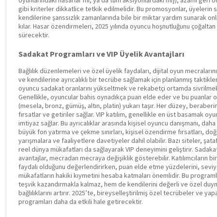
gibi kriterler dikkatlice tetkik edilmelidir. Bu promosyonlar, üyelerin 
kendilerine şanssızlık zamanlarında bile bir miktar yardım sunarak onl
kılar. Hasar özendirmeleri, 2025 yılında oyuncu hoşnutluğunu çoğaltan e
sürecektir.
Sadakat Programları ve VIP Üyelik Avantajları
Bağlılık düzenlemeleri ve özel üyelik faydaları, dijital oyun mecraların
ve kendilerine ayrıcalıklı bir tecrübe sağlamak için planlanmış taktikle
oyuncu sadakat oranlarını yükseltmek ve rekabetçi ortamda sivrilmek a
Genellikle, oyuncular bahis oynadıkça puan elde eder ve bu puanlar on
(mesela, bronz, gümüş, altın, platin) yukarı taşır. Her düzey, beraber
fırsatlar ve getiriler sağlar. VIP katılım, genellikle en üst basamak oyun
imtiyaz sağlar. Bu ayrıcalıklar arasında kişisel oyuncu danışmanı, dah
büyük fon yatırma ve çekme sınırları, kişisel özendirme fırsatları, d
yarışmalara ve faaliyetlere davetiyeler dahil olabilir. Bazı siteler, şat
reel dünya mükafatları da sağlayarak VIP deneyimini geliştirir. Sadaka
avantajlar, mecradan mecraya değişiklik gösterebilir. Katılımcıların bi
faydalı olduğunu değerlendirirken, puan elde etme yüzdelerini, seviy
mükafatların hakiki kıymetini hesaba katmaları önemlidir. Bu programla
teşvik kazandırmakla kalmaz, hem de kendilerini değerli ve özel duym
bağlılıklarını artırır. 2025’te, bireyselleştirilmiş özel tecrübeler ve y
programları daha da etkili hale getirecektir.