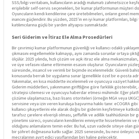
SSS/bilgi veritabanı, kullanıcıların aradığı malumatı zahmetsizce keş
erişilebilir self-servis seçenekleri, bir kumar platformunun müşteri d
Oyuncuların kendi kendilerine çare üretebilmeleri, onların genel mem
inancını güçlendirir. Bu yüzden, 2025’in en iyi kumar platformları, bilg
katılımcılarına güçlü bir yardım altyapısı sunmaktadır.
Seri Giderim ve İtiraz Ele Alma Prosedürleri
Bir çevrimiçi kumar platformunun güvenliği ve kullanıcı odaklı yaklaşı
çıkmasını engellemekle kalmayıp, aynı zamanda sorunlar ortaya çıktığ
ölçülür. 2025 yılında, hızlı çözüm ve açık itiraz ele alma mekanizmala
ve üye vefasını idame ettirmenin esasını oluşturur. Oyuncuların yüzle
süresinde, insancıl ve verimli bir biçimde incelenmelidir. Güvenli bahis si
konusunda berrak bir uygulama sunar (genellikle özel bir e-posta adre
Yakınmalar, en kısa müddette incelenmeli ve oyuncuya vaziyet hakkında
Giderim müddetleri, yakınmanın giriftliğine göre farklılık gösterebilir,
stratejisi izlemesi ve oyuncuyu haberdar etmesi mühimdir. Eğer platf
çözüme ulaşılamazsa, bazı lisans otoriteleri (örneğin MGA veya UKGC)
servisine veya izin veren kuruluşa başvurma hakkı tanır. eCOGRA gibi 
kullanıcı şikayetlerini ele alarak doğru bir giderim keşfetmeye katkıda
tarafsız çarelere elverişli olması, şeffaflık ve adillik taahhüdünün bir g
yönetimi süreci, oyuncuların kendilerini emniyette hissetmelerini ve 
olduğunu anlamalarını temin eder. Bu hal, uzun vadede siteye olan güv
bir şöhret doğmasına katkı sağlar. 2025 senesinde, bu nevi önleyici 
mecralarının ayırt edici vasıflarından biri haline gelecektir.