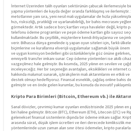
İnternet Üzerinden talih oyunları sektörünün çabucak ilerlemesiyle birl
yapma yöntemleri de kayda değer oranda farklılaşmış ve ilerlemiştir. 20
metotlarının yanı sıra, yeni nesil mali uygulamalar de hızla yükselmişti
hızı, risksizliği, pratikliği ve uyarlanabilirliği, bir bahis mecrasını yeğl
görmektedir. Artık sadece borç kartları veya havaleler değil, kripto p
telefonu ödeme programları ve peşin ödeme kartları gibi sayısız seç
kullanılmaktadır. Bu çeşitlilik, müşterilere kendi ihtiyaçlarına ve seçim
verir. Bilhassa dünya genelinde iş yapan oyun siteleri için, farklı ülke
biçimlerine ve kurallarına elverişli uygulamalar sağlamak büyük önem taşı
ve uygun komisyon bedelleri gibi üstünlükleriyle göz önüne gelirken, d
emniyetli transfer imkanı sunar. Cep ödeme yöntemleri ise akıllı cihaz
vazgeçilmez hale gelmiştir. Bu kısımda, 2025 yılının en sevilen ve çağda
inceleyeceğiz. Her bir seçeneğin avantajları, eksiklikleri ve internet 
hakkında malumat sunarak, iştirakçilerin mali aktarımlarını en etkili v
destek olmayı hedefliyoruz. Finansal esneklik, çağdaş online bahis de
gelmiştir ve en önde gelen kurumlar, bu konuda da inovatif yaklaşıml
Kripto Para Birimleri (Bitcoin, Ethereum vb.) ile Aktarı
Sanal dövizler, çevrimiçi kumar oyunları endüstrisinde 2025 yılının en
biri haline gelmiştir. Bitcoin (BTC), Ethereum (ETH), Litecoin (LTC) ve Ri
geleneksel finansal sistemlerin dışında bir ödeme imkanı sağlar. Kripto
arasında sürat, düşük işlem ücretleri ve ileri derecede kimliksizlik me
yöntemlerinde uzun zaman alan sınır ötesi ödemeler, kripto paralarla an