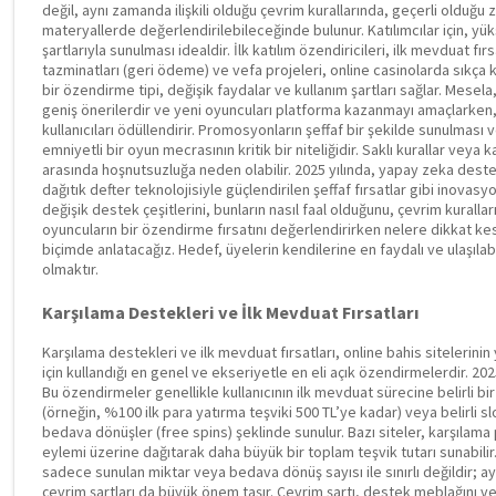
değil, aynı zamanda ilişkili olduğu çevrim kurallarında, geçerli olduğu
materyallerde değerlendirilebileceğinde bulunur. Katılımcılar için, yü
şartlarıyla sunulması idealdir. İlk katılım özendiricileri, ilk mevduat fır
tazminatları (geri ödeme) ve vefa projeleri, online casinolarda sıkça k
bir özendirme tipi, değişik faydalar ve kullanım şartları sağlar. Mesela,
geniş önerilerdir ve yeni oyuncuları platforma kazanmayı amaçlarken
kullanıcıları ödüllendirir. Promosyonların şeffaf bir şekilde sunulması v
emniyetli bir oyun mecrasının kritik bir niteliğidir. Saklı kurallar vey
arasında hoşnutsuzluğa neden olabilir. 2025 yılında, yapay zeka destekl
dağıtık defter teknolojisiyle güçlendirilen şeffaf fırsatlar gibi inovas
değişik destek çeşitlerini, bunların nasıl faal olduğunu, çevrim kuralla
oyuncuların bir özendirme fırsatını değerlendirirken nelere dikkat kes
biçimde anlatacağız. Hedef, üyelerin kendilerine en faydalı ve ulaşıla
olmaktır.
Karşılama Destekleri ve İlk Mevduat Fırsatları
Karşılama destekleri ve ilk mevduat fırsatları, online bahis sitelerinin
için kullandığı en genel ve ekseriyetle en eli açık özendirmelerdir. 20
Bu özendirmeler genellikle kullanıcının ilk mevduat sürecine belirli 
(örneğin, %100 ilk para yatırma teşviki 500 TL’ye kadar) veya belirli sl
bedava dönüşler (free spins) şeklinde sunulur. Bazı siteler, karşılama 
eylemi üzerine dağıtarak daha büyük bir toplam teşvik tutarı sunabilir. 
sadece sunulan miktar veya bedava dönüş sayısı ile sınırlı değildir; 
çevrim şartları da büyük önem taşır. Çevrim şartı, destek meblağını ve