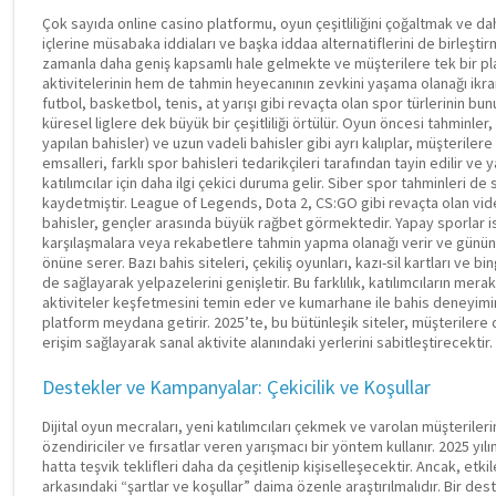
Çok sayıda online casino platformu, oyun çeşitliliğini çoğaltmak ve 
içlerine müsabaka iddiaları ve başka iddaa alternatiflerini de birleştir
zamanla daha geniş kapsamlı hale gelmekte ve müşterilere tek bir pl
aktivitelerinin hem de tahmin heyecanının zevkini yaşama olanağı ikr
futbol, basketbol, tenis, at yarışı gibi revaçta olan spor türlerinin bun
küresel liglere dek büyük bir çeşitliliği örtülür. Oyun öncesi tahminle
yapılan bahisler) ve uzun vadeli bahisler gibi ayrı kalıplar, müşterilere
emsalleri, farklı spor bahisleri tedarikçileri tarafından tayin edilir ve
katılımcılar için daha ilgi çekici duruma gelir. Siber spor tahminleri de
kaydetmiştir. League of Legends, Dota 2, CS:GO gibi revaçta olan vide
bahisler, gençler arasında büyük rağbet görmektedir. Yapay sporlar ise, 
karşılaşmalara veya rekabetlere tahmin yapma olanağı verir ve günün h
önüne serer. Bazı bahis siteleri, çekiliş oyunları, kazı-sil kartları ve b
de sağlayarak yelpazelerini genişletir. Bu farklılık, katılımcıların mera
aktiviteler keşfetmesini temin eder ve kumarhane ile bahis deneyimi
platform meydana getirir. 2025’te, bu bütünleşik siteler, müşterilere
erişim sağlayarak sanal aktivite alanındaki yerlerini sabitleştirecektir.
Destekler ve Kampanyalar: Çekicilik ve Koşullar
Dijital oyun mecraları, yeni katılımcıları çekmek ve varolan müşterilerin
özendiriciler ve fırsatlar veren yarışmacı bir yöntem kullanır. 2025 yı
hatta teşvik teklifleri daha da çeşitlenip kişiselleşecektir. Ancak, etk
arkasındaki “şartlar ve koşullar” daima özenle araştırılmalıdır. Bir de