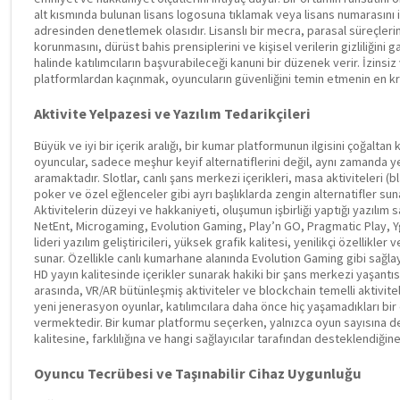
alt kısmında bulunan lisans logosuna tıklamak veya lisans numarasını 
adresinden denetlemek olasıdır. Lisanslı bir mecra, parasal süreçlerin 
korunmasını, dürüst bahis prensiplerini ve kişisel verilerin gizliliğini g
halinde katılımcıların başvurabileceği kanuni bir düzenek verir. İzinsi
platformlardan kaçınmak, oyuncuların güvenliğini temin etmenin en kr
Aktivite Yelpazesi ve Yazılım Tedarikçileri
Büyük ve iyi bir içerik aralığı, bir kumar platformunun ilgisini çoğaltan k
oyuncular, sadece meşhur keyif alternatiflerini değil, aynı zamanda ye
aramaktadır. Slotlar, canlı şans merkezi içerikleri, masa aktiviteleri (
poker ve özel eğlenceler gibi ayrı başlıklarda zengin alternatifler su
Aktivitelerin düzeyi ve hakkaniyeti, oluşumun işbirliği yaptığı yazılım sa
NetEnt, Microgaming, Evolution Gaming, Play’n GO, Pragmatic Play, Y
lideri yazılım geliştiricileri, yüksek grafik kalitesi, yenilikçi özellikle
sunar. Özellikle canlı kumarhane alanında Evolution Gaming gibi sağlay
HD yayın kalitesinde içerikler sunarak hakiki bir şans merkezi yaşantı
arasında, VR/AR bütünleşmiş aktiviteler ve blockchain temelli aktivitel
yeni jenerasyon oyunlar, katılımcılara daha önce hiç yaşamadıkları bi
vermektedir. Bir kumar platformu seçerken, yalnızca oyun sayısına de
kalitesine, farklılığına ve hangi sağlayıcılar tarafından desteklendiğ
Oyuncu Tecrübesi ve Taşınabilir Cihaz Uygunluğu