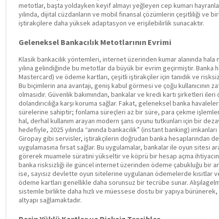
metotlar, başta yoldayken keyif almayı yeğleyen cep kumarı hayranları
yılında, dijital cüzdanların ve mobil finansal çözümlerin çeşitliliği 
iştirakçilere daha yüksek adaptasyon ve erişilebilirlik sunacaktır.
Geleneksel Bankacılık Metotlarının Evrimi
Klasik bankacılık yöntemleri, internet üzerinden kumar alanında hala
yılına gelindiğinde bu metotlar da büyük bir evrim geçirmiştir. Banka ha
Mastercard) ve ödeme kartları, çeşitli iştirakçiler için tanıdık ve ris
Bu biçimlerin ana avantajı, geniş kabul görmesi ve çoğu kullanıcının z
olmasıdır. Güvenlik bakımından, bankalar ve kredi kartı şirketleri iler
dolandırıcılığa karşı koruma sağlar. Fakat, geleneksel banka havaleler
sürelerine sahiptir; fonlama süreçleri az bir süre, para çekme işlemler
hal, derhal kullanım arayan modern şans oyunu tutkunları için bir deza
hedefiyle, 2025 yılında “anında bankacılık” (instant banking) imkanları ö
Giropay gibi servisler, iştirakçilerin doğrudan banka hesaplarından d
uygulamasına fırsat sağlar. Bu uygulamalar, bankalar ile oyun sitesi a
görerek muamele süratini yükseltir ve köprü bir hesap açma ihtiyacını 
banka risksizliği ile güncel internet üzerinden ödeme çabukluğu bir ar
ise, sayısız devlette oyun sitelerine uygulanan ödemelerde kısıtlar ve
ödeme kartları genellikle daha sorunsuz bir tecrübe sunar. Alışılagel
sistemle birlikte daha hızlı ve müessese dostu bir yapıya bürünerek, b
altyapı sağlamaktadır.