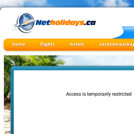
Cheap Flights, Vacation Packages & Travel Deals
home
flights
hotels
vacation packa