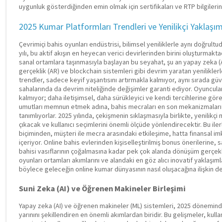
uygunluk gösterdiğinden emin olmak için sertifikaları ve RTP bilgilerin
2025 Kumar Platformları Trendleri ve Yenilikçi Yaklaşım
Çevrimiçi bahis oyunları endüstrisi, bilimsel yeniliklerle aynı doğrultu
yılı, bu aktif akışın en heyecan verici devirlerinden birini oluşturmakta
sanal ortamlara taşınmasıyla başlayan bu seyahat, şu an yapay zeka (AI)
gerçeklik (AR) ve blockchain sistemleri gibi devrim yaratan yenilikler
trendler, sadece keyif yaşantısını artırmakla kalmıyor, aynı sırada güv
sahalarında da devrim niteliğinde değişimler garanti ediyor. Oyuncula
kalmıyor; daha iletişimsel, daha sürükleyici ve kendi tercihlerine göre
umutları memnun etmek adına, bahis mecraları en son mekanizmaları b
tanımlıyorlar. 2025 yılında, çekişmenin sıklaşmasıyla birlikte, yenilikç
çıkacak ve kullanıcı seçimlerini önemli ölçüde yönlendirecektir. Bu iler
biçiminden, müşteri ile mecra arasındaki etkileşime, hatta finansal i
içeriyor. Online bahis evlerinden kişiselleştirilmiş bonus önerilerine,
bahisi vasıflarının çoğalmasına kadar pek çok alanda dönüşüm gerçe
oyunları ortamları akımlarını ve alandaki en göz alıcı inovatif yaklaşım
böylece geleceğin online kumar dünyasının nasıl oluşacağına ilişkin d
Suni Zeka (AI) ve Öğrenen Makineler Birleşimi
Yapay zeka (AI) ve öğrenen makineler (ML) sistemleri, 2025 döneminde 
yarınını şekillendiren en önemli akımlardan biridir. Bu gelişmeler, kul