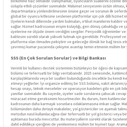
birikimine haiz olmalıdır. Danışmanlar, oyuncuların suallerini özenle din
üslupla etkili çözümler sunmalıdır. Malumat seviyesinin üstün olması, ku
departmanlara yönlendirilmesinin önüne geçer ve sorunun ilk seferde çö
global bir oyuncu kitlesine seslenen platformlar için çok dilli hizmet i
Üyelerin kendi dillerinde yardım bulmaları, irtibat maniilerini kaldırır 
sağlar. Hizmet kadrosunun erişim kolaylığı, geri dönüş çabukluğu ve ç
üyelerine ne ölçüde önem verdiğini sergiler. Periyodik öğrenimler ve b
kalitesini sürekli olarak yüksek tutmak için gereklidir. Profesyonel ve bi
platforma olan itimadını pekiştirir ve geleceğe dönük bir bağ tesis et
çevrimiçi kumar pazarında çekişme avantajı temin etmenin mühim bir 
SSS (En Çok Sorulan Sorular) ve Bilgi Bankası
Verimli bir kullanıcı destek sisteminin bütünleyici bir öğesi de kapsam
bölümü ve teferruatlı bir bilgi veritabanıdır. 2025 senesinde, katılımcıl
karşılaştıklarında veya bir sualleri bulunduğunda öncelikle bu kendi
etmeyi yeğlerler. İyi organize edilmiş bir SSS bölümü, nakit aktarım/ç
hesap onayı, teknik meseleler ve operasyon kaideleri gibi en çok biline
yanıtlar sunmalıdır. Bu sayede, üyeler sade sorularına çabucak cevap 
müracaat etme gereksinimi hissetmezler. Bu durum, hem katılımcılar
kadrosunun daha karmaşık sorunlara odaklanmasına imkan sağlar. Ma
bölümünden daha detaylı makaleler, yol göstericiler ve aşamalı talimat
metodun nasıl kullanılacağına dair teferruatlı bir yol gösterici veya b
açıklaması burada mevcuttur. Bu materyallerin sürekli olarak tazelenm
dahil edildikçe içeriğinin de yenilenmesi mühim bir kıymet taşır. Arama 