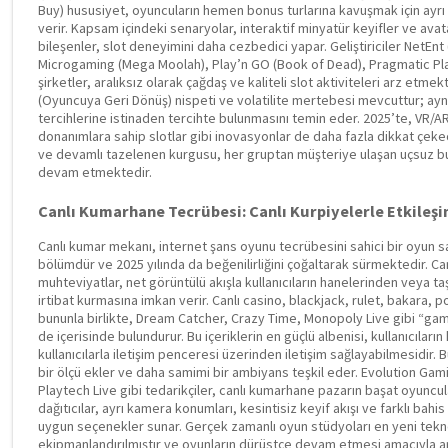
Buy) hususiyet, oyuncuların hemen bonus turlarına kavuşmak için ayrı
verir. Kapsam içindeki senaryolar, interaktif minyatür keyifler ve avat
bileşenler, slot deneyimini daha cezbedici yapar. Geliştiriciler NetEn
Microgaming (Mega Moolah), Play’n GO (Book of Dead), Pragmatic Pl
şirketler, aralıksız olarak çağdaş ve kaliteli slot aktiviteleri arz etmek
(Oyuncuya Geri Dönüş) nispeti ve volatilite mertebesi mevcuttur; aynı
tercihlerine istinaden tercihte bulunmasını temin eder. 2025’te, VR/A
donanımlara sahip slotlar gibi inovasyonlar de daha fazla dikkat çekec
ve devamlı tazelenen kurgusu, her gruptan müşteriye ulaşan uçsuz bu
devam etmektedir.
Canlı Kumarhane Tecrübesi: Canlı Kurpiyelerle Etkileş
Canlı kumar mekanı, internet şans oyunu tecrübesini sahici bir oyun
bölümdür ve 2025 yılında da beğenilirliğini çoğaltarak sürmektedir. Ca
muhteviyatlar, net görüntülü akışla kullanıcıların hanelerinden veya taş
irtibat kurmasına imkan verir. Canlı casino, blackjack, rulet, bakara, p
bununla birlikte, Dream Catcher, Crazy Time, Monopoly Live gibi “gam
de içerisinde bulundurur. Bu içeriklerin en güçlü albenisi, kullanıcıları
kullanıcılarla iletişim penceresi üzerinden iletişim sağlayabilmesidir. 
bir ölçü ekler ve daha samimi bir ambiyans teşkil eder. Evolution Gam
Playtech Live gibi tedarikçiler, canlı kumarhane pazarın başat oyuncuları
dağıtıcılar, ayrı kamera konumları, kesintisiz keyif akışı ve farklı bah
uygun seçenekler sunar. Gerçek zamanlı oyun stüdyoları en yeni tekno
ekipmanlandırılmıştır ve oyunların dürüstçe devam etmesi amacıyla ara