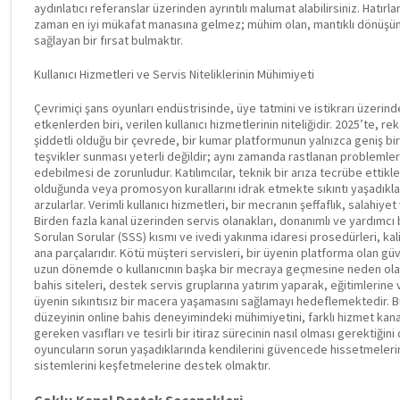
aydınlatıcı referanslar üzerinden ayrıntılı malumat alabilirsiniz. Hatır
zaman en iyi mükafat manasına gelmez; mühim olan, mantıklı dönüşüm k
sağlayan bir fırsat bulmaktır.
Kullanıcı Hizmetleri ve Servis Niteliklerinin Mühimiyeti
Çevrimiçi şans oyunları endüstrisinde, üye tatmini ve istikrarı üzeri
etkenlerden biri, verilen kullanıcı hizmetlerinin niteliğidir. 2025’te, 
şiddetli olduğu bir çevrede, bir kumar platformunun yalnızca geniş bi
teşvikler sunması yeterli değildir; aynı zamanda rastlanan problemlere
edebilmesi de zorunludur. Katılımcılar, teknik bir arıza tecrübe ettikleri
olduğunda veya promosyon kurallarını idrak etmekte sıkıntı yaşadıkla
arzularlar. Verimli kullanıcı hizmetleri, bir mecranın şeffaflık, salahiye
Birden fazla kanal üzerinden servis olanakları, donanımlı ve yardımcı 
Sorulan Sorular (SSS) kısmı ve ivedi yakınma idaresi prosedürleri, kalit
ana parçalarıdır. Kötü müşteri servisleri, bir üyenin platforma olan güve
uzun dönemde o kullanıcının başka bir mecraya geçmesine neden olabili
bahis siteleri, destek servis gruplarına yatırım yaparak, eğitimlerine
üyenin sıkıntısız bir macera yaşamasını sağlamayı hedeflemektedir. Bu
düzeyinin online bahis deneyimindeki mühimiyetini, farklı hizmet kana
gereken vasıfları ve tesirli bir itiraz sürecinin nasıl olması gerektiğin
oyuncuların sorun yaşadıklarında kendilerini güvencede hissetmeler
sistemlerini keşfetmelerine destek olmaktır.
Çoklu Kanal Destek Seçenekleri