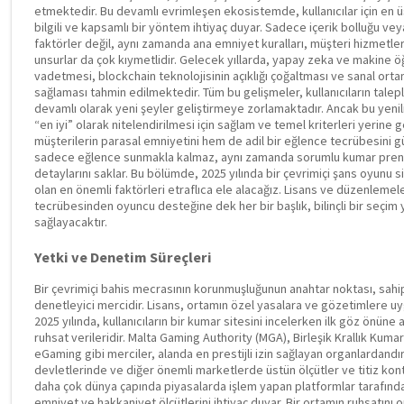
etmektedir. Bu devamlı evrimleşen ekosistemde, kullanıcılar için en 
bilgili ve kapsamlı bir yöntem ihtiyaç duyar. Sadece içerik bolluğu 
faktörler değil, aynı zamanda ana emniyet kuralları, müşteri hizmetleri 
unsurlar da çok kıymetlidir. Gelecek yıllarda, yapay zeka ve makine ö
vadetmesi, blockchain teknolojisinin açıklığı çoğaltması ve sanal orta
sağlaması tahmin edilmektedir. Tüm bu gelişmeler, kullanıcıların talepl
devamlı olarak yeni şeyler geliştirmeye zorlamaktadır. Ancak bu yenili
“en iyi” olarak nitelendirilmesi için sağlam ve temel kriterleri yerine g
müşterilerin parasal emniyetini hem de adil bir eğlence tecrübesini gü
sadece eğlence sunmakla kalmaz, aynı zamanda sorumlu kumar prensi
detaylarını saklar. Bu bölümde, 2025 yılında bir çevrimiçi şans oyunu 
olan en önemli faktörleri etraflıca ele alacağız. Lisans ve düzenlemele
tecrübesinden oyuncu desteğine dek her bir başlık, bilinçli bir seçim 
sağlayacaktır.
Yetki ve Denetim Süreçleri
Bir çevrimiçi bahis mecrasının korunmuşluğunun anahtar noktası, sahip
denetleyici mercidir. Lisans, ortamın özel yasalara ve gözetimlere uygu
2025 yılında, kullanıcıların bir kumar sitesini incelerken ilk göz önüne 
ruhsat verileridir. Malta Gaming Authority (MGA), Birleşik Krallık Ku
eGaming gibi merciler, alanda en prestijli izin sağlayan organlardandı
devletlerinde ve diğer önemli marketlerde üstün ölçütler ve titiz kontro
daha çok dünya çapında piyasalarda işlem yapan platformlar tarafında
emniyet ve hakkaniyet ölçütlerini ihtiyaç duyar. Bir ortamın ruhsatını o