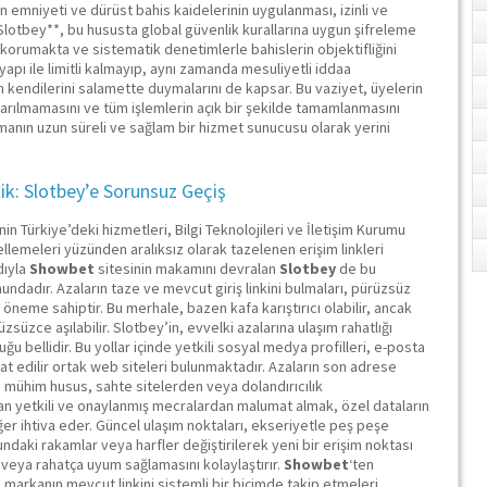
in emniyeti ve dürüst bahis kaidelerinin uygulanması, izinli ve
 **Slotbey**, bu hususta global güvenlik kurallarına uygun şifreleme
 korumakta ve sistematik denetimlerle bahislerin objektifliğini
apı ile limitli kalmayıp, aynı zamanda mesuliyetli iddaa
n kendilerini salamette duymalarını de kapsar. Bu vaziyet, üyelerin
aktarılmamasını ve tüm işlemlerin açık bir şekilde tamamlanmasını
firmanın uzun süreli ve sağlam bir hizmet sunucusu olarak yerini
rlik: Slotbey’e Sorunsuz Geçiş
inin Türkiye’deki hizmetleri, Bilgi Teknolojileri ve İletişim Kurumu
llemeleri yüzünden aralıksız olarak tazelenen erişim linkleri
dıyla
Showbet
sitesinin makamını devralan
Slotbey
de bu
dadır. Azaların taze ve mevcut giriş linkini bulmaları, pürüzsüz
öneme sahiptir. Bu merhale, bazen kafa karıştırıcı olabilir, ancak
süzce aşılabilir. Slotbey’in, evvelki azalarına ulaşım rahatlığı
uğu bellidir. Bu yollar içinde yetkili sosyal medya profilleri, e-posta
imat edilir ortak web siteleri bulunmaktadır. Azaların son adrese
mühim husus, sahte sitelerden veya dolandırıcılık
n yetkili ve onaylanmış mecralardan malumat almak, özel dataların
r ihtiva eder. Güncel ulaşım noktaları, ekseriyetle peş peşe
ndaki rakamlar veya harfler değiştirilerek yeni bir erişim noktası
i veya rahatça uyum sağlamasını kolaylaştırır.
Showbet
‘ten
 markanın mevcut linkini sistemli bir biçimde takip etmeleri,