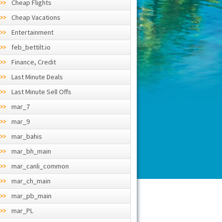
Cheap Flights
Cheap Vacations
Entertainment
feb_bettilt.io
Finance, Credit
Last Minute Deals
Last Minute Sell Offs
mar_7
mar_9
mar_bahis
mar_bh_main
mar_canli_common
mar_ch_main
mar_pb_main
mar_PL