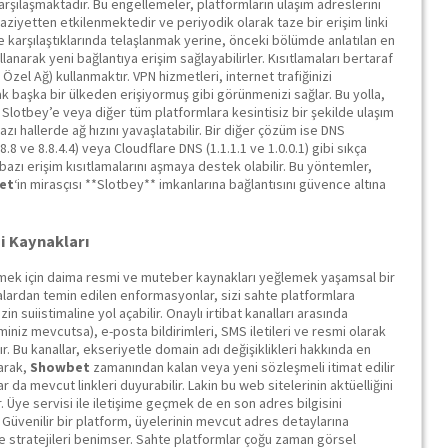
 karşılaşmaktadır. Bu engellemeler, platformların ulaşım adreslerini
aziyetten etkilenmektedir ve periyodik olarak taze bir erişim linki
le karşılaştıklarında telaşlanmak yerine, önceki bölümde anlatılan en
lanarak yeni bağlantıya erişim sağlayabilirler. Kısıtlamaları bertaraf
zel Ağ) kullanmaktır. VPN hizmetleri, internet trafiğinizi
rak başka bir ülkeden erişiyormuş gibi görünmenizi sağlar. Bu yolla,
k Slotbey’e veya diğer tüm platformlara kesintisiz bir şekilde ulaşım
azı hallerde ağ hızını yavaşlatabilir. Bir diğer çözüm ise DNS
8.8 ve 8.8.4.4) veya Cloudflare DNS (1.1.1.1 ve 1.0.0.1) gibi sıkça
 bazı erişim kısıtlamalarını aşmaya destek olabilir. Bu yöntemler,
et
‘in mirasçısı **Slotbey** imkanlarına bağlantısını güvence altına
gi Kaynakları
işmek için daima resmi ve muteber kaynakları yeğlemek yaşamsal bir
lardan temin edilen enformasyonlar, sizi sahte platformlara
zin suiistimaline yol açabilir. Onaylı irtibat kanalları arasında
iminiz mevcutsa), e-posta bildirimleri, SMS iletileri ve resmi olarak
. Bu kanallar, ekseriyetle domain adı değişiklikleri hakkında en
larak,
Showbet
zamanından kalan veya yeni sözleşmeli itimat edilir
r da mevcut linkleri duyurabilir. Lakin bu web sitelerinin aktüelliğini
r. Üye servisi ile iletişime geçmek de en son adres bilgisini
. Güvenilir bir platform, üyelerinin mevcut adres detaylarına
e stratejileri benimser. Sahte platformlar çoğu zaman görsel