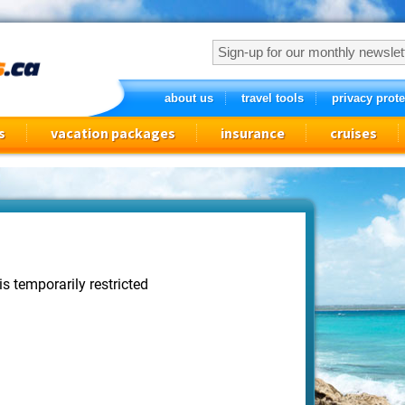
about us
travel tools
privacy prote
s
vacation packages
insurance
cruises