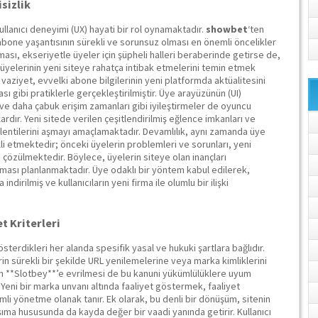
sizlik
kullanıcı deneyimi (UX) hayati bir rol oynamaktadır.
showbet
‘ten
one yaşantısının sürekli ve sorunsuz olması en önemli öncelikler
ması, ekseriyetle üyeler için şüpheli halleri beraberinde getirse de,
üyelerinin yeni siteye rahatça intibak etmelerini temin etmek
 vaziyet, evvelki abone bilgilerinin yeni platformda aktüalitesini
ı gibi pratiklerle gerçekleştirilmiştir. Üye arayüzünün (UI)
 ve daha çabuk erişim zamanları gibi iyileştirmeler de oyuncu
ardır. Yeni sitede verilen çeşitlendirilmiş eğlence imkanları ve
eklentilerini aşmayı amaçlamaktadır. Devamlılık, aynı zamanda üye
i etmektedir; önceki üyelerin problemleri ve sorunları, yeni
 çözülmektedir. Böylece, üyelerin siteye olan inançları
tılması planlanmaktadır. Üye odaklı bir yöntem kabul edilerek,
ndirilmiş ve kullanıcıların yeni firma ile olumlu bir ilişki
t Kriterleri
gösterdikleri her alanda spesifik yasal ve hukuki şartlara bağlıdır.
in sürekli bir şekilde URL yenilemelerine veya marka kimliklerini
in **Slotbey**’e evrilmesi de bu kanuni yükümlülüklere uyum
. Yeni bir marka unvanı altında faaliyet göstermek, faaliyet
mli yönetme olanak tanır. Ek olarak, bu denli bir dönüşüm, sitenin
ıma hususunda da kayda değer bir vaadi yanında getirir. Kullanıcı