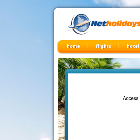
Cheap Flights, Vacation Packages & Travel Deals
home
flights
hotel