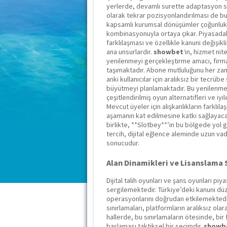
yerlerde, devamlı surette adaptasyon 
olarak tekrar pozisyonlandırılması de b
kapsamlı kurumsal dönüşümler çoğunlukla 
kombinasyonuyla ortaya çıkar. Piyasadaki 
farklılaşması ve özellikle kanuni değişik
ana unsurlardır.
showbet
‘in, hizmet ni
yenilenmeyi gerçekleştirme amacı, firma
taşımaktadır. Abone mutluluğunu her zam
anki kullanıcılar için aralıksız bir tecr
büyütmeyi planlamaktadır. Bu yenilenme,
çeşitlendirilmiş oyun alternatifleri ve i
Mevcut üyeler için alışkanlıkların farklıl
aşamanın kat edilmesine katkı sağlayaca
birlikte, **Slotbey**’in bu bölgede yol 
tercih, dijital eğlence aleminde uzun vad
sonucudur.
Alan Dinamikleri ve Lisanslama 
Dijital talih oyunları ve şans oyunları pi
sergilemektedir. Türkiye’deki kanuni düz
operasyonlarını doğrudan etkilemektedir.
sınırlamaları, platformların aralıksız o
hallerde, bu sınırlamaların ötesinde, bi
başlaması taktiksel bir seçimdir.
showb