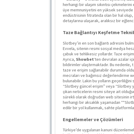
herhangi bir ulaşım sıkıntısı çekmelerini 
üye memnuniyetini en yüksek seviyede t
endüstrisinin fıtratında olan bir hal olup
detaylarına ulaşarak, aralıksız bir eğle
Taze Bağlantıyı Keşfetme Tekni
Slotbey’in en son bağlantı adresini bulm
Evvela, sitenin resmi sosyal medya hesap
çabuk ve tehlikesiz yollardır. Taze erişi
Ayrıca,
Showbet
‘ten devralan azalar i
bildirimler ulaştırmaktadır. Bu nedenle,
taze ve erişim sağlanabilir durumda oldu
mecraları ve bağımsız değerlendirme web
bulunabilir. Lakin bu yolların geçerliliği
“Slotbey güncel erişim” veya “Slotbey ye
çıkan neticelerin resmi siteye ait olduğu
sürekli olarak doğrudan web sitesinin irt
herhangi bir aksaklık yaşamadan **Slotb
edilir bir yol kullanmak, sahte platformla
Engellemeler ve Çözümleri
Türkiye’de uygulanan kanuni düzenlemele