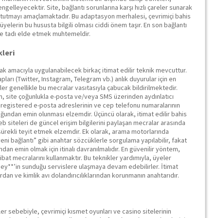
engelleyecektir. Site, bağlantı sorunlarına karşı hızlı çareler sunarak
utmayı amaçlamaktadır. Bu adaptasyon merhalesi, çevrimiçi bahis
, üyelerin bu hususta bilgili olması ciddi önem taşır. En son bağlantı
nce tadı elde etmek muhtemeldir.
kleri
ak amacıyla uygulanabilecek birkaç itimat edilir teknik mevcuttur.
ları (Twitter, Instagram, Telegram vb.) anlık duyurular için en
mler genellikle bu mecralar vasıtasıyla çabucak bildirilmektedir.
çin, site çoğunlukla e-posta ve/veya SMS üzerinden aydınlatıcı
 t registered e-posta adreslerinin ve cep telefonu numaralarının
ğundan emin olunması elzemdir. Üçüncü olarak, itimat edilir bahis
 siteleri de güncel erişim bilgilerini paylaşan mecralar arasında
ni sürekli teyit etmek elzemdir. Ek olarak, arama motorlarında
ni bağlantı” gibi anahtar sözcüklerle sorgulama yapılabilir, fakat
ndan emin olmak için itinalı davranılmalıdır. En güvenilir yöntem,
ibat mecralarını kullanmaktır. Bu teknikler yardımıyla, üyeler
ey**’in sunduğu servislere ulaşmaya devam edebilirler. İtimat
rdan ve kimlik avı dolandırıcılıklarından korunmanın anahtarıdır.
r sebebiyle, çevrimiçi kısmet oyunları ve casino sitelerinin