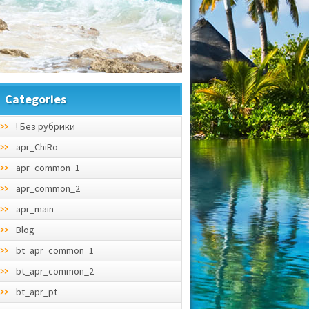
Categories
! Без рубрики
apr_ChiRo
apr_common_1
apr_common_2
apr_main
Blog
bt_apr_common_1
bt_apr_common_2
bt_apr_pt