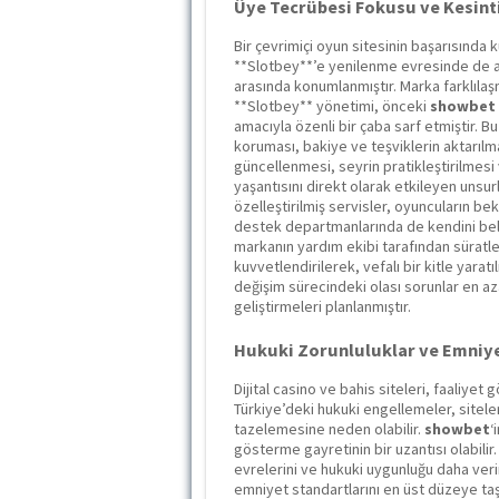
Üye Tecrübesi Fokusu ve Kesinti
Bir çevrimiçi oyun sitesinin başarısında 
**Slotbey**’e yenilenme evresinde de ab
arasında konumlanmıştır. Marka farklılaş
**Slotbey** yönetimi, önceki
showbet
amacıyla özenli bir çaba sarf etmiştir. Bu
koruması, bakiye ve teşviklerin aktarılmas
güncellenmesi, seyrin pratikleştirilmesi
yaşantısını direkt olarak etkileyen unsurl
özelleştirilmiş servisler, oyuncuların b
destek departmanlarında de kendini bell
markanın yardım ekibi tarafından süratle
kuvvetlendirilerek, vefalı bir kitle yara
değişim sürecindeki olası sorunlar en aza i
geliştirmeleri planlanmıştır.
Hukuki Zorunluluklar ve Emniye
Dijital casino ve bahis siteleri, faaliyet 
Türkiye’deki hukuki engellemeler, siteler
tazelemesine neden olabilir.
showbet
‘
gösterme gayretinin bir uzantısı olabilir
evrelerini ve hukuki uygunluğu daha veri
emniyet standartlarını en üst düzeye taş