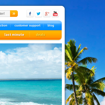
ction
customer support
blog
last minute
deals