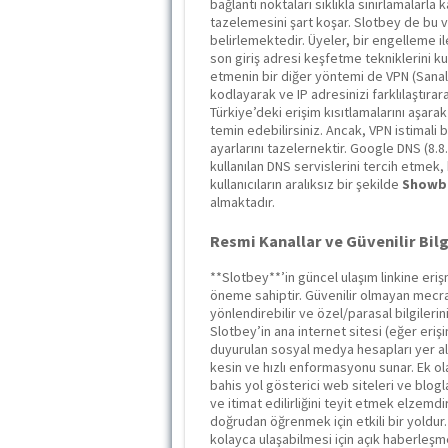
bağlantı noktaları sıklıkla sınırlamalarla
tazelemesini şart koşar. Slotbey de bu v
belirlemektedir. Üyeler, bir engelleme i
son giriş adresi keşfetme tekniklerini kul
etmenin bir diğer yöntemi de VPN (Sanal Ö
kodlayarak ve IP adresinizi farklılaştıra
Türkiye’deki erişim kısıtlamalarını aşara
temin edebilirsiniz. Ancak, VPN istimali b
ayarlarını tazelernektir. Google DNS (8.8.
kullanılan DNS servislerini tercih etmek,
kullanıcıların aralıksız bir şekilde
Showb
almaktadır.
Resmi Kanallar ve Güvenilir Bil
**Slotbey**’in güncel ulaşım linkine er
öneme sahiptir. Güvenilir olmayan mecra
yönlendirebilir ve özel/parasal bilgilerini
Slotbey’in ana internet sitesi (eğer eriş
duyurulan sosyal medya hesapları yer alır
kesin ve hızlı enformasyonu sunar. Ek o
bahis yol gösterici web siteleri ve blogla
ve itimat edilirliğini teyit etmek elzemdi
doğrudan öğrenmek için etkili bir yoldur
kolayca ulaşabilmesi için açık haberleşm