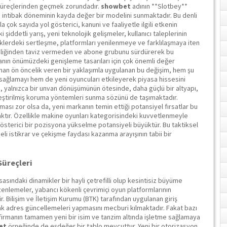
süreçlerinden geçmek zorundadır.
showbet
adının **Slotbey**
u intibak döneminin kayda değer bir modelini sunmaktadır. Bu denli
çok sayıda yol gösterici, kanuni ve faaliyetle ilgili etkenin
şiddetli yarış, yeni teknolojik gelişmeler, kullanıcı taleplerinin
liklerdeki sertleşme, platformları yenilenmeye ve farklılaşmaya iten
teliğinden taviz vermeden ve abone grubunu sürdürerek bu
nın önümüzdeki genişleme tasarıları için çok önemli değer
an ön öncelik veren bir yaklaşımla uygulanan bu değişim, hem şu
übe sağlamayı hem de yeni oyuncuları etkileyerek piyasa hissesini
 yalnızca bir unvan dönüşümünün ötesinde, daha güçlü bir altyapı,
yileştirilmiş koruma yöntemleri sunma sözünü de taşımaktadır.
aşması zor olsa da, yeni markanın temin ettiği potansiyel fırsatlar bu
ktır. Özellikle makine oyunları kategorisindeki kuvvetlenmeyle
gösterici bir pozisyona yükselme potansiyeli büyüktür. Bu taktiksel
eli istikrar ve çekişme faydası kazanma arayışının tabii bir
Süreçleri
yasasındaki dinamikler bir hayli çetrefilli olup kesintisiz büyüme
enlemeler, yabancı kökenli çevrimiçi oyun platformlarının
 Bilişim ve İletişim Kurumu (BTK) tarafından uygulanan giriş
larak adres güncellemeleri yapmasını mecburi kılmaktadır. Fakat bazı
r firmanın tamamen yeni bir isim ve tanzim altında işletme sağlamaya
et
örneğinde de eşdeğer bir tablo mevcuttur. Yeni bir otorizasyon