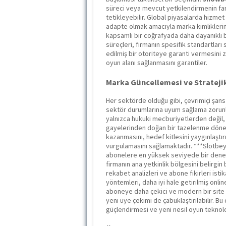
süreci veya mevcut yetkilendirmenin fark
tetikleyebilir. Global piyasalarda hizmet
adapte olmak amacıyla marka kimliklerini 
kapsamlı bir coğrafyada daha dayanıklı b
süreçleri, firmanın spesifik standartları
edilmiş bir otoriteye garanti vermesini zor
oyun alanı sağlanmasını garantiler.
Marka Güncellemesi ve Strateji
Her sektörde olduğu gibi, çevrimiçi şans
sektör durumlarına uyum sağlama zorun
yalnızca hukuki mecburiyetlerden değil,
gayelerinden doğan bir tazelenme döne
kazanmasını, hedef kitlesini yaygınlaştır
vurgulamasını sağlamaktadır. “**Slotbe
abonelere en yüksek seviyede bir deneyi
firmanın ana yetkinlik bölgesini belirgin b
rekabet analizleri ve abone fikirleri ist
yöntemleri, daha iyi hale getirilmiş onli
aboneye daha çekici ve modern bir site v
yeni üye çekimi de çabuklaştırılabilir. Bu 
güçlendirmesi ve yeni nesil oyun teknoloj