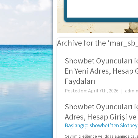
Archive for the ‘mar_sb
Showbet Oyuncuları i
En Yeni Adres, Hesap Gi
Faydaları
Posted on: April 7th, 2026
admi
|
Showbet Oyuncuları i
Adres, Hesap Girişi ve 
Başlangıç: showbet’ten Slotbey
Çevrimiçi eğlence ve iddaa alanında çalışa