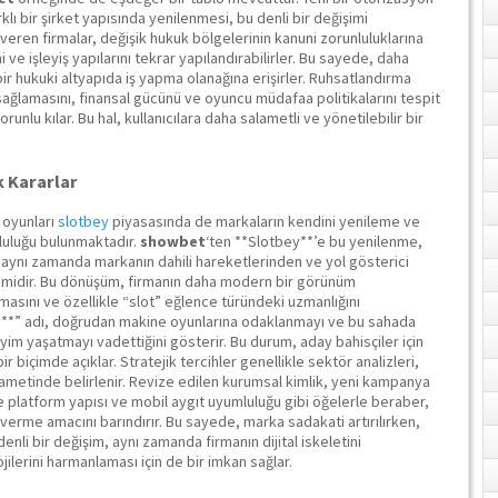
lı bir şirket yapısında yenilenmesi, bu denli bir değişimi
 veren firmalar, değişik hukuk bölgelerinin kanuni zorunluluklarına
ve işleyiş yapılarını tekrar yapılandırabilirler. Bu sayede, daha
ir hukuki altyapıda iş yapma olanağına erişirler. Ruhsatlandırma
 sağlamasını, finansal gücünü ve oyuncu müdafaa politikalarını tespit
unlu kılar. Bu hal, kullanıcılara daha salametli ve yönetilebilir bir
k Kararlar
 oyunları
slotbey
piyasasında de markaların kendini yenileme ve
luluğu bulunmaktadır.
showbet
‘ten **Slotbey**’e bu yenilenme,
 aynı zamanda markanın dahili hareketlerinden ve yol gösterici
midir. Bu dönüşüm, firmanın daha modern bir görünüm
masını ve özellikle “slot” eğlence türündeki uzmanlığını
y**” adı, doğrudan makine oyunlarına odaklanmayı ve bu sahada
m yaşatmayı vadettiğini gösterir. Bu durum, aday bahisçiler için
ir biçimde açıklar. Stratejik tercihler genellikle sektör analizleri,
ikametinde belirlenir. Revize edilen kurumsal kimlik, yeni kampanya
ne platform yapısı ve mobil aygıt uyumluluğu gibi öğelerle beraber,
erme amacını barındırır. Bu sayede, marka sadakati artırılırken,
denli bir değişim, aynı zamanda firmanın dijital iskeletini
ilerini harmanlaması için de bir imkan sağlar.