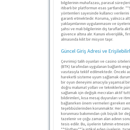
bilgilerinin muhafazası, parasal süreçler
itibarlı bir platformun esas şartlarıdır.
yöntemleri sayesinde kullanıcı verilerini
garanti etmektedir. Koruma, yalnızca alty
yaklaşımlarının uygulanmasını ve üyeleri
şahsi ve mali bilgilerinin dış taraflarla 
güvence altına alır. Kanuni elverişlilik, 
almasında kilit bir misyon taşır.
Güncel Giriş Adresi ve Erişilebili
Çevrimiçi talih oyunları ve casino siteler
(BTK) tarafından uygulanan bağlantı enge
vasıtasıyla teklif edilmektedir. Önceki a
hareketli sisteme uyum sağlamak durumun
bir oyun deneyimi amacıyla yaşamsal bir 
doğru malumat yolları ve tekniklerle pürüz
sağlamak için değişik mecraları aktif tutt
bildirimleri, kısa mesaj duyuruları ve it
bağlanırken önem vermeleri gereken en 
teşebbüslerinden korunmaktır. Her zama
korunması bakımından çok büyük bir değe
tazelenir ve çoğu zaman alan adının sonu
tesis edilir. Bu, üyelerin tahmin etmesin
**Slotbey**’e intikal eden üyelerin, taze