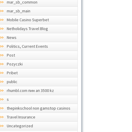
mar_sb_common
mar_sb_main
Mobile Casino Superbet
Netholidays Travel Blog
News
Politics, Current Events
Post
Pozyczki
Pribet
public
rhumbl.com пин ап 3500 kz
s
thepinkschool non gamstop casinos
Travel Insurance
Uncategorized