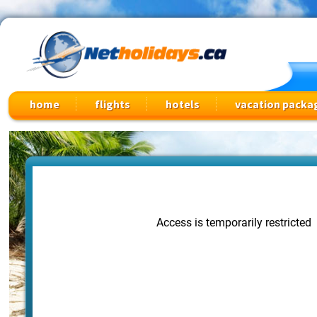
Cheap Flights, Vacation Packages & Travel Deals
home
flights
hotels
vacation packa