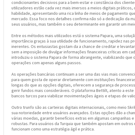
condicionantes decisivos para a bem-estar e constância dos cliente
utilizadores estão cada vez mais imersos a meios digitais práticos, o
habilidade, apresentando uma rica linha de meios de pagamento que
mercado. Essa foco nos detalhes confirma não só a dedicação da ma
seus usuários, mas também o seu determinante em garantir um meio 
Entre os métodos mais utilizados está o sistema Papara, uma solução
importância graças à sua utilidade de funcionamento, rapidez nas 
inerentes. Os entusiastas gostam da a chance de creditar e levant
sem a imposição de divulgar informações financeiras críticas em cada
introduziu o sistema Papara de forma abrangente, viabilizando que 
operações com apenas alguns passos.
As operações bancárias continuam a ser uma das vias mais convenci
para quem gosta de operar diretamente com instituições financeir
longas do que as opções digitais, oferecem a segurança de process
gerir fundos mais consideráveis. O plataforma Bettilt, atento a este
bancos turcos para viabilizar movimentações ágeis e etapas de vali
Outro trunfo são as carteiras digitais internacionais, como meio Skri
sua notoriedade entre usuários avançados. Estas opções dão a cha
várias moedas, garantir benefícios extras em algumas campanhas e i
robustas. Para usuários da Turquia que também apostam em outros
funcionam como uma estratégia ágil e prática.