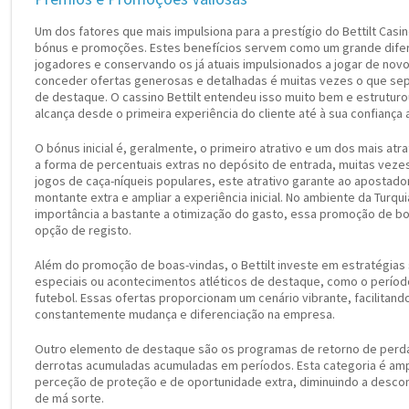
Um dos fatores que mais impulsiona para a prestígio do Bettilt Casino
bónus e promoções. Estes benefícios servem como um grande difer
jogadores e conservando os já atuais impulsionados a jogar de novo.
conceder ofertas generosas e detalhadas é muitas vezes o que se
de destaque. O cassino Bettilt entendeu isso muito bem e estrutu
alcança desde o primeira experiência do cliente até à sua confiança
O bónus inicial é, geralmente, o primeiro atrativo e um dos mais atr
a forma de percentuais extras no depósito de entrada, muitas vez
jogos de caça-níqueis populares, este atrativo garante ao apostad
montante extra e ampliar a experiência inicial. No ambiente da Turq
importância a bastante a otimização do gasto, essa promoção de bo
opção de registo.
Além do promoção de boas-vindas, o Bettilt investe em estratégia
especiais ou acontecimentos atléticos de destaque, como o períod
futebol. Essas ofertas proporcionam um cenário vibrante, facilitand
constantemente mudança e diferenciação na empresa.
Outro elemento de destaque são os programas de retorno de perd
derrotas acumuladas acumuladas em períodos. Esta categoria é am
perceção de proteção e de oportunidade extra, diminuindo a desc
de má sorte.