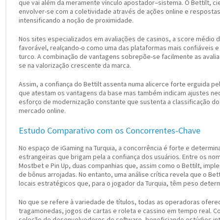
que vai além da meramente vínculo apostador–sistema. O Bettilt, c
envolver-se com a coletividade através de ações online e respostas
intensificando a noção de proximidade.
Nos sites especializados em avaliações de casinos, a score médio d
favorável, realçando-o como uma das plataformas mais confiáveis 
turco. A combinação de vantagens sobrepõe-se facilmente as avaliaç
se na valorização crescente da marca.
Assim, a confiança do Bettilt assenta numa alicerce forte erguida p
que atestam os vantagens da base mas também indicam ajustes nec
esforço de modernização constante que sustenta a classificação do
mercado online.
Estudo Comparativo com os Concorrentes-Chave
No espaço de iGaming na Turquia, a concorrência é forte e determin
estrangeiras que brigam pela a confiança dos usuários. Entre os 
Mostbet e Pin Up, duas companhias que, assim como o Bettilt, impl
de bônus arrojadas. No entanto, uma análise crítica revela que o Bet
locais estratégicos que, para o jogador da Turquia, têm peso deter
No que se refere à variedade de títulos, todas as operadoras ofere
tragamonedas, jogos de cartas e roleta e cassino em tempo real. Co
seleção de desenvolvedores de software, beneficiando estúdios i