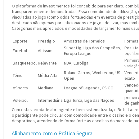
O plataforma de investimentos foi concebido para ser claro, com bi
transparentemente demonstradas. Essa comodidade de utilização, c
vinculadas ao jogo (como odds fortalecidas em eventos de prestígio)
destacado não apenas para aficionados de jogos de azar, mas tamb
Categorias mais apreciados e modalidades de lançamento mais usuai
Esporte
Prestígio
Amostras de Torneios
Formas 
Süper Lig, Liga dos Campeões,
Resulta
Futebol
Altíssima
Europa League
equilíb
Primeir
Basquetebol
Relevante
NBA, Euroliga
variaçã
Roland Garros, Wimbledon, US
Vencedo
Ténis
Média-Alta
Open
exato
Vencedo
eSports
Mediana
League of Legends, CS:GO
quantid
primeir
Voleibol
Intermediária
Liga Turca, Liga das Nações
de gan
Com esta variedade abrangente e bem sistematizada, o Bettilt afi
o participante pode circular com comodidade entre o casino e o cen
desportivos, atendendo de forma forte às escolhas do mercado tur
Alinhamento com o Prática Segura