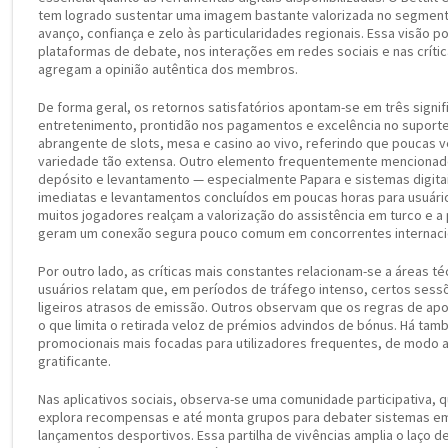
tem logrado sustentar uma imagem bastante valorizada no segmento
avanço, confiança e zelo às particularidades regionais. Essa visão 
plataformas de debate, nos interações em redes sociais e nas crític
agregam a opinião autêntica dos membros.
De forma geral, os retornos satisfatórios apontam-se em três signif
entretenimento, prontidão nos pagamentos e excelência no suporte.
abrangente de slots, mesa e casino ao vivo, referindo que poucas
variedade tão extensa. Outro elemento frequentemente mencionado
depósito e levantamento — especialmente Papara e sistemas digita
imediatas e levantamentos concluídos em poucas horas para usuário
muitos jogadores realçam a valorização do assistência em turco e 
geram um conexão segura pouco comum em concorrentes internaci
Por outro lado, as críticas mais constantes relacionam-se a áreas t
usuários relatam que, em períodos de tráfego intenso, certos ses
ligeiros atrasos de emissão. Outros observam que os regras de apo
o que limita o retirada veloz de prémios advindos de bónus. Há ta
promocionais mais focadas para utilizadores frequentes, de modo a
gratificante.
Nas aplicativos sociais, observa-se uma comunidade participativa, 
explora recompensas e até monta grupos para debater sistemas em
lançamentos desportivos. Essa partilha de vivências amplia o laço d