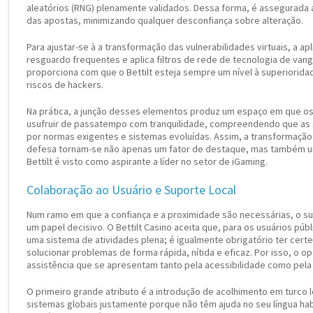
aleatórios (RNG) plenamente validados. Dessa forma, é assegurada a 
das apostas, minimizando qualquer desconfiança sobre alteração.
Para ajustar-se à a transformação das vulnerabilidades virtuais, a a
resguardo frequentes e aplica filtros de rede de tecnologia de van
proporciona com que o Bettilt esteja sempre um nível à superiori
riscos de hackers.
Na prática, a junção desses elementos produz um espaço em que os
usufruir de passatempo com tranquilidade, compreendendo que as 
por normas exigentes e sistemas evoluídas. Assim, a transformação
defesa tornam-se não apenas um fator de destaque, mas também um
Bettilt é visto como aspirante a líder no setor de iGaming.
Colaboração ao Usuário e Suporte Local
Num ramo em que a confiança e a proximidade são necessárias, o s
um papel decisivo. O Bettilt Casino aceita que, para os usuários púb
uma sistema de atividades plena; é igualmente obrigatório ter cer
solucionar problemas de forma rápida, nítida e eficaz. Por isso, o 
assistência que se apresentam tanto pela acessibilidade como pela p
O primeiro grande atributo é a introdução de acolhimento em turco l
sistemas globais justamente porque não têm ajuda no seu língua hab