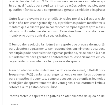
obstáculos de diálogo. O Bettilt solucionou essa necessidade ao a
turco, qualificados para explicar a interrogações sobre registo, ap
questões técnicas. Esse compromisso gera proximidade e inspira s
Outro fator relevante é a prontidão 24 ciclos por dia, 7 dias por cic
online não tem cronograma rígido, e problemas podem manifestar-se 
mantém que o cliente possa contar com sempre alguém apto a esclar
oficiais ou durante dias de repouso. Esse atendimento constante m
membro no ponto central da sua estratégia.
O tempo de resolução também é um aspeto que precisa de importânc
participantes regularmente ser respondidos em minutos reduzidos, 
resolução pode necessitar de algumas períodos, relacionado à a na
é fundamental para garantir a contentamento, especialmente em co
pagamento ou a incidentes temporários de aposta.
Além do atendimento instantâneo e do canal de e-mail, o Bettilt dis
frequentes (FAQ) bastante abrangente, onde os membros podem en
para situações frequentes, como processos de autenticação, mei
condições de aproveitamento das vantagens. Essa estrutura limita
reforça a autogestão dos usuários.
Pontos fortes e aspectos negativos do atendimento de ajuda do Bett
Forças