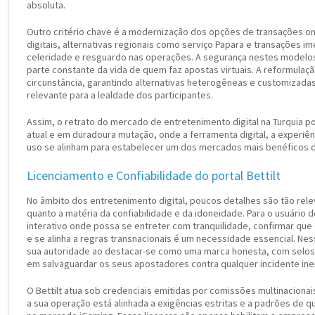
absoluta.
Outro critério chave é a modernização dos opções de transações onl
digitais, alternativas regionais como serviço Papara e transações 
celeridade e resguardo nas operações. A segurança nestes modelo
parte constante da vida de quem faz apostas virtuais. A reformulaç
circunstância, garantindo alternativas heterogêneas e customizadas 
relevante para a lealdade dos participantes.
Assim, o retrato do mercado de entretenimento digital na Turquia p
atual e em duradoura mutação, onde a ferramenta digital, a experiê
uso se alinham para estabelecer um dos mercados mais benéficos 
Licenciamento e Confiabilidade do portal Bettilt
No âmbito dos entretenimento digital, poucos detalhes são tão rel
quanto a matéria da confiabilidade e da idoneidade. Para o usuário
interativo onde possa se entreter com tranquilidade, confirmar q
e se alinha a regras transnacionais é um necessidade essencial. Nesse
sua autoridade ao destacar-se como uma marca honesta, com selo
em salvaguardar os seus apostadores contra qualquer incidente ine
O Bettilt atua sob credenciais emitidas por comissões multinaciona
a sua operação está alinhada a exigências estritas e a padrões de