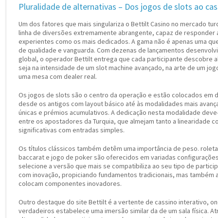
Pluralidade de alternativas – Dos jogos de slots ao cas
Um dos fatores que mais singulariza o Bettilt Casino no mercado tur
linha de diversões extremamente abrangente, capaz de responder a
experientes como os mais dedicados. A gama não é apenas uma qu
de qualidade e vanguarda. Com dezenas de lançamentos desenvolvi
global, o operador Bettilt entrega que cada participante descobre 
seja na intensidade de um slot machine avançado, na arte de um jog
uma mesa com dealer real.
Os jogos de slots são o centro da operação e estão colocados em d
desde os antigos com layout básico até às modalidades mais avança
únicas e prémios acumulativos. A dedicação nesta modalidade deve
entre os apostadores da Turquia, que almejam tanto a linearidade 
significativas com entradas simples.
Os títulos clássicos também detêm uma importância de peso. roleta 
baccarat e jogo de poker são oferecidos em variadas configuraçõe
selecione a versão que mais se compatibiliza ao seu tipo de partic
com inovação, propiciando fundamentos tradicionais, mas também
colocam componentes inovadores.
Outro destaque do site Bettilt é a vertente de cassino interativo, o
verdadeiros estabelece uma imersão similar da de um sala física. At