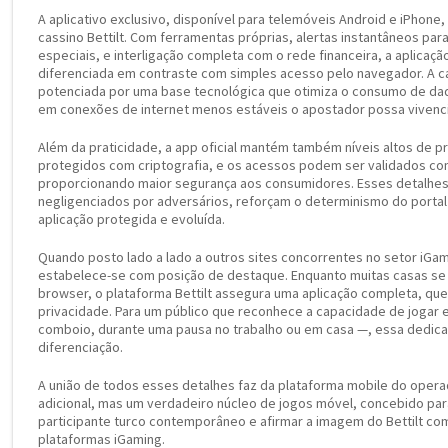
A aplicativo exclusivo, disponível para telemóveis Android e iPhone,
cassino Bettilt. Com ferramentas próprias, alertas instantâneos pa
especiais, e interligação completa com o rede financeira, a aplicaç
diferenciada em contraste com simples acesso pelo navegador. A c
potenciada por uma base tecnológica que otimiza o consumo de d
em conexões de internet menos estáveis o apostador possa vivenci
Além da praticidade, a app oficial mantém também níveis altos de 
protegidos com criptografia, e os acessos podem ser validados com
proporcionando maior segurança aos consumidores. Esses detalhes
negligenciados por adversários, reforçam o determinismo do portal
aplicação protegida e evoluída.
Quando posto lado a lado a outros sites concorrentes no setor iGamin
estabelece-se com posição de destaque. Enquanto muitas casas se
browser, o plataforma Bettilt assegura uma aplicação completa, qu
privacidade. Para um público que reconhece a capacidade de jogar 
comboio, durante uma pausa no trabalho ou em casa —, essa dedica
diferenciação.
A união de todos esses detalhes faz da plataforma mobile do opera
adicional, mas um verdadeiro núcleo de jogos móvel, concebido par
participante turco contemporâneo e afirmar a imagem do Bettilt com
plataformas iGaming.