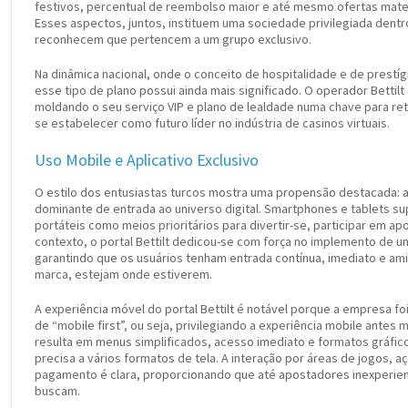
festivos, percentual de reembolso maior e até mesmo ofertas materi
Esses aspectos, juntos, instituem uma sociedade privilegiada dentr
reconhecem que pertencem a um grupo exclusivo.
Na dinâmica nacional, onde o conceito de hospitalidade e de prestíg
esse tipo de plano possui ainda mais significado. O operador Bettilt
moldando o seu serviço VIP e plano de lealdade numa chave para re
se estabelecer como futuro líder no indústria de casinos virtuais.
Uso Mobile e Aplicativo Exclusivo
O estilo dos entusiastas turcos mostra uma propensão destacada: a 
dominante de entrada ao universo digital. Smartphones e tablets su
portáteis como meios prioritários para divertir-se, participar em apo
contexto, o portal Bettilt dedicou-se com força no implemento de 
garantindo que os usuários tenham entrada contínua, imediato e ami
marca, estejam onde estiverem.
A experiência móvel do portal Bettilt é notável porque a empresa 
de “mobile first”, ou seja, privilegiando a experiência mobile ante
resulta em menus simplificados, acesso imediato e formatos gráfic
precisa a vários formatos de tela. A interação por áreas de jogos,
pagamento é clara, proporcionando que até apostadores inexperie
buscam.