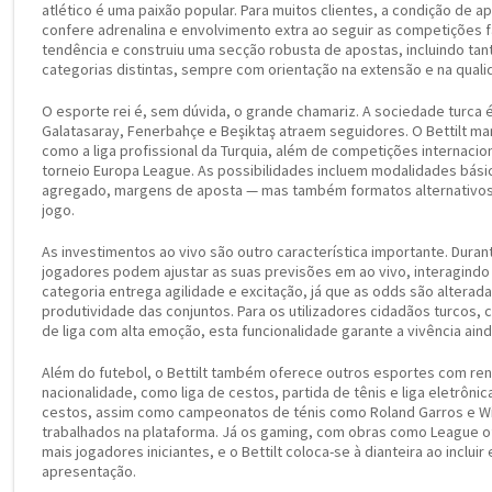
atlético é uma paixão popular. Para muitos clientes, a condição de
confere adrenalina e envolvimento extra ao seguir as competições fa
tendência e construiu uma secção robusta de apostas, incluindo ta
categorias distintas, sempre com orientação na extensão e na quali
O esporte rei é, sem dúvida, o grande chamariz. A sociedade turca
Galatasaray, Fenerbahçe e Beşiktaş atraem seguidores. O Bettilt man
como a liga profissional da Turquia, além de competições internacion
torneio Europa League. As possibilidades incluem modalidades bási
agregado, margens de aposta — mas também formatos alternativos,
jogo.
As investimentos ao vivo são outro característica importante. Dura
jogadores podem ajustar as suas previsões em ao vivo, interagindo
categoria entrega agilidade e excitação, já que as odds são alter
produtividade das conjuntos. Para os utilizadores cidadãos turcos, 
de liga com alta emoção, esta funcionalidade garante a vivência aind
Além do futebol, o Bettilt também oferece outros esportes com r
nacionalidade, como liga de cestos, partida de tênis e liga eletrônic
cestos, assim como campeonatos de ténis como Roland Garros e 
trabalhados na plataforma. Já os gaming, com obras como League 
mais jogadores iniciantes, e o Bettilt coloca-se à dianteira ao inclui
apresentação.