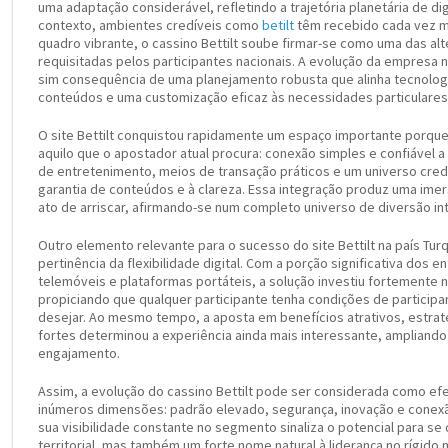
uma adaptação considerável, refletindo a trajetória planetária de di
contexto, ambientes credíveis como
betilt
têm recebido cada vez m
quadro vibrante, o cassino Bettilt soube firmar-se como uma das alt
requisitadas pelos participantes nacionais. A evolução da empresa
sim consequência de uma planejamento robusta que alinha tecnolog
conteúdos e uma customização eficaz às necessidades particulares
O site Bettilt conquistou rapidamente um espaço importante porq
aquilo que o apostador atual procura: conexão simples e confiável
de entretenimento, meios de transação práticos e um universo credí
garantia de conteúdos e à clareza. Essa integração produz uma imer
ato de arriscar, afirmando-se num completo universo de diversão int
Outro elemento relevante para o sucesso do site Bettilt na país Turqu
pertinência da flexibilidade digital. Com a porção significativa dos 
telemóveis e plataformas portáteis, a solução investiu fortemente
propiciando que qualquer participante tenha condições de particip
desejar. Ao mesmo tempo, a aposta em benefícios atrativos, estrat
fortes determinou a experiência ainda mais interessante, ampliand
engajamento.
Assim, a evolução do cassino Bettilt pode ser considerada como e
inúmeros dimensões: padrão elevado, segurança, inovação e conex
sua visibilidade constante no segmento sinaliza o potencial para se
territorial, mas também um forte nome natural à liderança no rígido