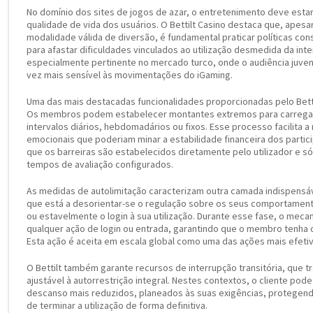
No domínio dos sites de jogos de azar, o entretenimento deve esta
qualidade de vida dos usuários. O Bettilt Casino destaca que, ape
modalidade válida de diversão, é fundamental praticar políticas co
para afastar dificuldades vinculados ao utilização desmedida da int
especialmente pertinente no mercado turco, onde o audiência juven
vez mais sensível às movimentações do iGaming.
Uma das mais destacadas funcionalidades proporcionadas pelo Bettil
Os membros podem estabelecer montantes extremos para carregar
intervalos diários, hebdomadários ou fixos. Esse processo facilita a 
emocionais que poderiam minar a estabilidade financeira dos partici
que os barreiras são estabelecidos diretamente pelo utilizador e 
tempos de avaliação configurados.
As medidas de autolimitação caracterizam outra camada indispensáve
que está a desorientar-se o regulação sobre os seus comportament
ou estavelmente o login à sua utilização. Durante esse fase, o me
qualquer ação de login ou entrada, garantindo que o membro tenha d
Esta ação é aceita em escala global como uma das ações mais efeti
O Bettilt também garante recursos de interrupção transitória, que 
ajustável à autorrestrição integral. Nestes contextos, o cliente pod
descanso mais reduzidos, planeados às suas exigências, protegen
de terminar a utilização de forma definitiva.