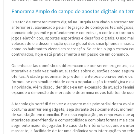
Panorama Amplo do campo de apostas digitais na terri
O setor de entretenimento digital na Turquia tem vindo a apresent
anterior era, alavancado pela integração de condições tecnológicos
comunidade juvenil e profundamente conectiva, o contexto tornou-se
jogos eletrônicos, apostas esportivas e desafios digitais. O uso mai
velocidade e a disseminação quase global dos smartphones impact
como os habitantes vivenciam recreação. Se antes o jogo estava co
controlados, hoje está praticamente à um passo de um comando.
Os entusiastas domésticos diferenciam-se por serem exigentes, cu
interativa e cada vez mais atualizados sobre questões como segura
ofertas. A idade predominante predominante posiciona-se entre os f
formou-se em simultaneidade com a popularização tecnológica e qu
a novidade. Além disso, identifica-se um expansão da atuação femi
expande o dimensão do mercado e determina novos hábitos de uso
A tecnologia portátil é talvez o aspecto mais primordial desta evo
costuma usufruir em gadgets, seja durante deslocamentos, moment
de satisfação em domicílio. Por essa explicação, os empresas que 
interfaces user-friendly e compatibilidade com plataformas mais 
segmento maior do jogador. No caso da território turco, onde o int
marcante, a facilidade de ter uma dinâmica sem interrupções no te