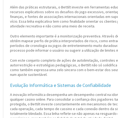
Além das práticas estruturais, o Bettilt investe em ferramentas edu
recursos explicativos sobre os desafios do jogo excessivo, orient
finanças, e fontes de associações internacionais orientadas em su
vício. Essa linha explicativa tem como finalidade orientar os clien
atividade recreativa e não como uma meio de receita.
Outro elemento importante é a monitorização preventiva. Através de
obtém mapear perfis de prática interpretados de risco, como entr
períodos de cronologia ou jogos de entretenimento muito duradoura
processo pode informar o usuário ou sugerir a utilização de limites 
Com este conjunto completo de ações de autolimitação, controles 
autorrestrição e estratégias pedagógicas, o Bettilt não só solidifica
como também expressa uma zelo sincera com o bem-estar dos seus u
num ajuste sustentável.
Evolução Informática e Sistemas de Confiabilidade
A inovação informática desempenha um desempenho central na idon
qualquer casino online. Para consolidar a confiança dos jogadores tur
protegida, o Bettilt investe constantemente em mecanismos de te
cada operação, cada tempo de cassino e cada conexão dentro da s
totalmente blindado. Essa linha reflete-se não apenas na resguardo