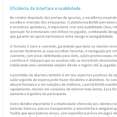
Eficiência da Interface e usabilidade
No cenário disputado dos portais de apostas, a excelência visual 
escolha e retenção dos entusiastas. O plataforma Bettilt percebeu qu
e incentivos apelativos, é importante criar uma usabilidade clara, ve
operação foi estruturado com ênfase no jogador, combinando design
que garante um ajuste harmonioso entre design e navegabilidade.
O formato é claro e coerente, garantindo que tanto os clientes rec
acessam facilmente as suas escolhas favoritas. A navegação por es
coerente, com áreas delimitadas para slots, ações promocionais, mé
coerência é vital para que os usuários não se encontrem desorienta
viabilizando uma caminhada simples desde o registo até às jogadas 
A prontidão de abertura também é um dos aspectos positivos do ope
cada segundo de espera pode trazer desânimo e abandono. Ao canal
alta performance e em soluções de melhoria, o portal Bettilt mantém
rapidamente, mesmo em conexões de internet mais lentas. Essa força
aumenta a trajetória do participante.
Outro detalhe importante é a intuitividade oferecida aos clientes re
tutoriais básicos, passos transparentes e uma interface amigável que 
facilita que apostadores novos, sem experiência prévia em jogos de