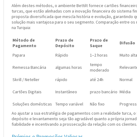
Além destes métodos, o ambiente Bettilt fornece cartões financeir
turcas, que estão alinhadas com a inovação financeira do sistema fi
proposta diversificada que mescla história e evolução, garantindo 
solução mais vantajosa para o seu segmento. Comparação entre o
na Turquia:
Método de
Prazo de
Prazo de
Difusão
Pagamento
Depósito
Saque
Papara
Rápido
1–2 horas
Muito alt
tempo
Remessa Bancária
algumas horas
Relevant
moderado
Skrill / Neteller
rápido
até 24h
Normal
Cartões Digitais
Instantâneo
prazo bancário
Média
Soluções domésticas
Tempo variável
Não fixo
Progress
Ao ajustar a sua estratégia de pagamentos com a realidade turca, o
depósito e levantamento seja tão agradável quanto a própria jornad
fiabilidade e incentivando a prossecução da relação com os clientes
Prémios e Promoções Valiosas