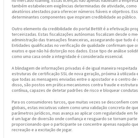
no mercado iGaming. Essas licenças não apenas habilitam a empresa
também estabelecem exigências determinadas de atividade, como
aleatórios atestados para oferecer números fiáveis e objetivos. Es
determinantes componentes que inspiram credibilidade ao público.
Outro elemento da credibilidade do portal Bettilt é a efetivação pr
terceirizadas. Estas fiscalizações autónomas fiscalizam desde o me
administração das transações financeiras, assegurando que tudo é 
Entidades qualificadas no verificação de qualidade confirmam que 
exatos e que não há distorção nos dados. Esse tipo de análise solidi
como uma casa onde a integridade é considerada essencial.
A blindagem de informações privadas é de igual maneira respeitada 
estruturas de certificação SSL de nova geração, próxima à utiliza
que todas as mensagens enviadas entre o apostador e o centro de
disso, são postos em prática mecanismos contra fraude e estrutu
contínua, capazes de detetar padrões de risco e bloquear condutas
Para os consumidores turcos, que muitas vezes se desconfiem com
globais, estas iniciativas valem como uma validação concreta de que 
parâmetros jurídicos, mas avança ao aplicar com regularidade em f
é um lugar de diversão onde confiança e resguardo se tornam parte i
proporcionando que o participante se concentre apenas naquilo que 
recreação e a excitação de jogar.