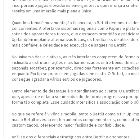
incorporando jogos inovadores emergentes, o que reforça a criativi
resulta em uma imersão mais plena e única.
Quando o tema é movimentação financeira, o Bettilt demonstra lide
concorrentes. A oferta de sistemas regionais como Papara e platafo
rotina dos apostadores turcos, que destacam prontidão e praticid
Up também implante alternativas locais, os feedbacks de utilizad
mais confiável e celeridade no execução de saques no Bettilt.
No universo das iniciativas, as três interfaces competem de forma r
inclinado a estruturar ações mais harmonizadas entre bônus de inscr
sazonais. Mostbet, por exemplo, direciona fortemente em cotações 
enquanto Pin Up se prioriza em jogadas sem custo. O Bettilt, ao mult
consegue agradar a vários estilos de jogadores.
Outro elemento de destaque é o atendimento ao cliente. O Bettilt co
que, apesar de estar a ser introduzido de forma progressiva por o
forma tão completa. Esse cuidado intensifica a associação com o púb
No que se refere à vivência mobile, tanto o Bettilt como o Pin Up i
mas o Bettilt investiu em ferramentas complementares, como autent
customizados, oferecendo maior facilidade e confiabilidade.
Análise dos diferenciais estratégicos entre Bettilt e oponentes: