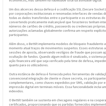
económicos, mas também na fiabilidade total da atividade digital.
Um dos alicerces dessa defesa é a codificação SSL (Secure Socket 
por corporações institucionais e renomadas interfaces de vendas d
todas as dados transferidas entre o participante e os estruturas do 
convertendo praticamente inalcançável que forasteiros tenham inte
números de cartões de crédito, passwords ou credenciais próprias
autorizações aclamadas globalmente confirma um respeito explícit
participantes.
Além disso, o Bettilt implementa modelos de bloqueio fraudulento
momento atual traços de movimentos suspeitos. Esses estruturas 
sessões de aposta, observando vestígios de fraude que possam apo
ocultação de fundos. Quando algum indício é sinalizado, o sistema 
ação financeira até que seja verificado pela time de defesa, imped
quanto para os utilizadores.
Outra instância de defesa é fornecida pelos ferramentas de validaç
convencional integração de cliente e chave secreta, os participant
complementares, como chaves expedidos por SMS, validação por e-
impressão digital em terminais móveis. Essa funcionalidade inclui 
indevidos.
O Bettilt também se sustenta em checagens regulares e na cooper
certificados, proporcionando que os partidas fornecidos impleme