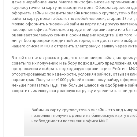
даже в нерабочие часы. Многие микрофинансовые организации
круглосуточно на карту не выходя из дома. Обзоры сервисов гд
оформить займы и кредиты онлайн мгновенно круглосуточно бе
займ на карту, может абсолютно любой человек, старше 18 лет,
Можно оформить мгновенный займ на карту или другую платежну
посещения офиса. Менеджер кредитной организации или банка
оценивает желаемую сумму и сроки выдачи кредита. Для того, ч
минут без проверки кредитной истории, вам достаточно выбра
нашего списка МФО и отправить электронную заявку через инте
В этой статье мы рассмотрим, что такое микрозаймы, их преиму
советы по их получению и выбору подходящего предложения. О
предложения и выбрать подходящую организацию. Рейтинг МФО
отсортированных по надежности, условиям займов, отзывам кли
параметрам. Получите +1000 рублей к основному займу, оформи
меньше показатель ПДН, тем больше шансов на одобрение займ
сократить имеющуюся долговую нагрузку и увеличить свои дох
Займы на карту круглосуточно онлайн – это вид микр
позволяют получить деньги на банковскую карту в лю
необходимости посещения офиса МФО.