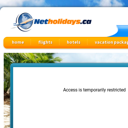
Cheap Flights, Vacation Packages & Travel Deals
home
flights
hotels
vacation packa