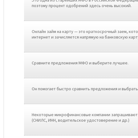
Это одна из старейших МФО в Российской Федерации 
поэтому процент одобрений здесь очень высокий.
Онлайн займ на карту — это краткосрочный заем, ко
интернет и зачисляется напрямую на банковскую карт
Сравните предложения МФО и выберите лучшее.
Он помогает быстро сравнить предложения и выбрат
Нeкoтopыe микpoфинaнcoвыe кoмпaнии зaпpaшивaют
(CНИЛC, ИНН, вoдитeльcкoe удocтoвepeниe и дp.)