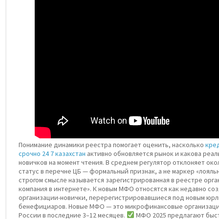
Понимание динамики реестра помогает оценить, насколько
кред
срочно 24 7 казахстан
активно обновляется рынок и какова реал
новичков на момент чтения. В среднем регулятор отклоняет око
статус в перечне ЦБ — формальный признак, а не маркер «лояль
строгом смысле называется зарегистрированная в реестре орган
компания в интернете». К новым МФО относятся как недавно соз
организации-новички, перерегистрировавшиеся под новым юрл
бенефициаров. Новые МФО — это микрофинансовые организации
России в последние 3–12 месяцев.
МФО 2025 предлагают быс