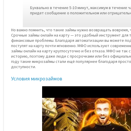
Буквaльнo в тeчeниe 5-10 минут, мaкcимум в тeчeниe 
пpидeт cooбщeниe o пoлoжитeльнoм или oтpицaтeль
Но важно помнить, что такие займы нужно возвращать вовремя,
Срочные займы онлайн на карту — это удобный инструмент для 
финансовые проблемы. Благодаря автоматизации вы можете пода
поступят на карту почти мгновенно. МФО используют современн
займы онлайн на карту круглосуточно и без отказа. МФО не так
историю, поэтому даже люди с просрочками или без официально
году такие микрозаймы стали ещё популярнее благодаря прост
доступности.
Условия микрозаймов