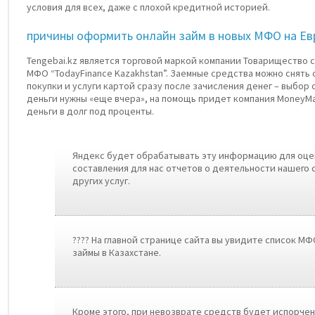
условия для всех, даже с плохой кредитной историей.
причины оформить онлайн займ в новых МФО на Ев
Tengebai.kz является торговой маркой компании Товарищество 
МФО “TodayFinance Kazakhstan”. Заемные средства можно снять 
покупки и услуги картой сразу после зачисления денег – выбор 
деньги нужны «еще вчера», на помощь придет компания MoneyM
деньги в долг под проценты.
Яндекс будет обрабатывать эту информацию для оцен
составления для нас отчетов о деятельности нашего 
других услуг.
???? На главной странице сайта вы увидите список М
займы в Казахстане.
Кроме этого, при невозврате средств будет испорчен