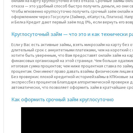
онлайн на карту круглосуточно и без отказа. Срочные займы онл
отказа — это удобный способ быстро получить деньги, но они 
Чтобы мгновенно круглосуточно получить срочный заём онлайн 
оформлением через Госуслуги (Займер, еКапуста, Платиза). Напр
и Белка Кредит дают первый заём под 0%, если вернуть его вовр
Круглосуточный займ — что это и как технически р
Если у Вас есть активные займы, взять микрозайм на карту без 
длительный срок с аннуитетными платежами, чем на короткий с 
хотите быть уверенным, что Вам предоставят онлайн займ на ка
финансовых организаций на этой странице. Чем больше одалжи
итоговая сумма процентов; чем ниже процентная ставка по займу
процентам. Они имеют право давать взаймы физическим лицам в 
Без проверкис плохой кредитной историейзаймы в КПКновые з
экспрессбез процентов Благодаря алгоритмической проверке д
автоматически, что позволяет оформить займ в кратчайшие сро
Как оформить срочный займ круглосуточно