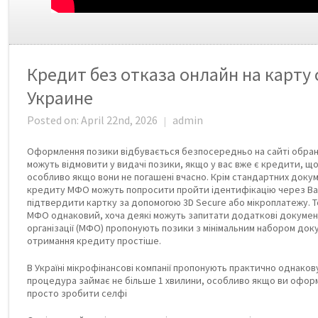
Кредит без отказа онлайн на карту 
Украине
Posted on: April 22nd, 2026
admin
|
Оформлення позики відбувається безпосередньо на сайті обра
можуть відмовити у видачі позики, якщо у вас вже є кредити, що 
особливо якщо вони не погашені вчасно. Крім стандартних докум
кредиту МФО можуть попросити пройти ідентифікацію через Ban
підтвердити картку за допомогою 3D Secure або мікроплатежу. Т
МФО однаковий, хоча деякі можуть запитати додаткові документ
організації (МФО) пропонують позики з мінімальним набором док
отримання кредиту простіше.
В Україні мікрофінансові компанії пропонують практично однаков
процедура займає не більше 1 хвилини, особливо якщо ви офор
просто зробити селфі