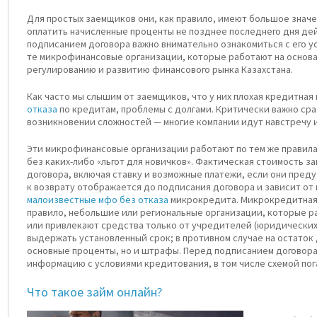
Для простых заемщиков они, как правило, имеют большое знач
оплатить начисленные проценты не позднее последнего дня де
подписанием договора важно внимательно ознакомиться с его у
те микрофинансовые организации, которые работают на основа
регулированию и развитию финансового рынка Казахстана.
Как часто мы слышим от заемщиков, что у них плохая кредитная
отказа
по кредитам, проблемы с долгами. Критически важно сра
возникновении сложностей — многие компании идут навстречу 
Эти микрофинансовые организации работают по тем же правила
без каких-либо «льгот для новичков». Фактическая стоимость за
договора, включая ставку и возможные платежи, если они пред
к возврату отображается до подписания договора и зависит от
малоизвестные мфо без отказа
микрокредита. Микрокредитная к
правило, небольшие или региональные организации, которые р
или привлекают средства только от учредителей (юридических 
выдержать установленный срок; в противном случае на остаток 
основные проценты, но и штрафы. Перед подписанием договора
информацию с условиями кредитования, в том числе схемой пог
Что такое займ онлайн?