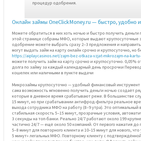
процедур одобрения.
Онлайн займы OneClickMoney.ru — быстро, удобно 
Можете обратиться в них хоть ночью и быстро получить деньги 
этой странице собраны МФО, которые выдают круглосуточные з
одобрение можете выбрать сразу 2–3 предложения и направить
могут выдать займ на карту онлайн срочно и круглосуточно, но б
https://aiplaycasinos.net/zajm-bez-otkaza-vzjat-mikrozajm-na-kartu
можете получить займ на карту срочно и круглосуточно. 0,05% 
долга по займу за каждый календарный день просрочки Перево
кошелек или наличными в пункте выдачи
Микрозаймы круглосуточно — удобный финансовый инструмент 
сама возможность мгновенно получить деньги ночью создаёт ря
которые в дневное время срабатывают реже. В большинстве слу
15 минут, но при срабатывании антифрод-фильтра реальное вр
выхода сотрудника МФО на работу (8–9 утра). Это оптимальный
стабильная скорость 5–15 минут, прозрачные условия, автомати
3 секунды на топ-банки. Реально 24/7 работают около 199 круп
частично 24/7 — ещё около 50 компаний. От первого нажатия до
5–8 минут для повторного клиента и 10–15 минут для нового, чт
5 минут» легальных МФО. Повторному клиенту с подтверждённо