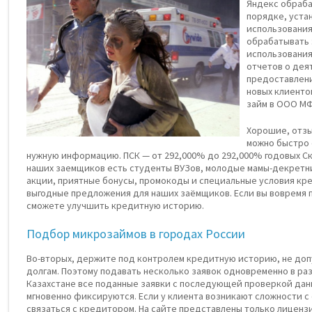
Яндекс обраба
порядке, уста
использования
обрабатывать
использования
отчетов о дея
предоставлени
новых клиенто
займ в ООО МФ
Хорошие, отзы
можно быстро 
нужную информацию. ПСК — от 292,000% до 292,000% годовых С
наших заемщиков есть студенты ВУЗов, молодые мамы-декретн
акции, приятные бонусы, промокоды и специальные условия кр
выгодные предложения для наших заёмщиков. Если вы вовремя 
сможете улучшить кредитную историю.
Подбор микрозаймов в городах России
Во-вторых, держите под контролем кредитную историю, не доп
долгам. Поэтому подавать несколько заявок одновременно в ра
Казахстане все поданные заявки с последующей проверкой дан
мгновенно фиксируются. Если у клиента возникают сложности с
связаться с кредитором. На сайте представлены только лице