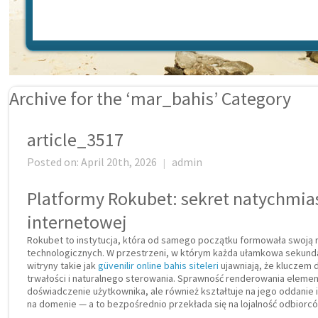
Archive for the ‘mar_bahis’ Category
article_3517
Posted on: April 20th, 2026
admin
|
Platformy Rokubet: sekret natychmias
internetowej
Rokubet to instytucja, która od samego początku formowała swoją re
technologicznych. W przestrzeni, w którym każda ułamkowa sekund
witryny takie jak
güvenilir online bahis siteleri
ujawniają, że kluczem 
trwałości i naturalnego sterowania. Sprawność renderowania eleme
doświadczenie użytkownika, ale również kształtuje na jego oddanie
na domenie — a to bezpośrednio przekłada się na lojalność odbiorcó