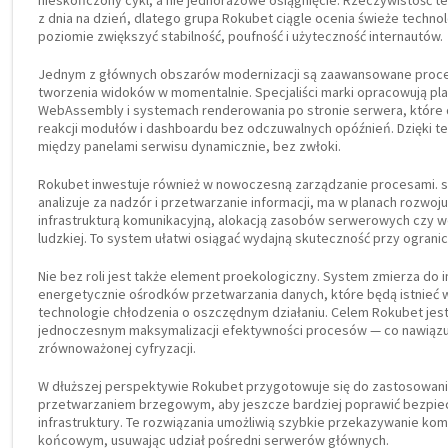
z dnia na dzień, dlatego grupa Rokubet ciągle ocenia świeże techn
poziomie zwiększyć stabilność, poufność i użyteczność internautów.
Jednym z głównych obszarów modernizacji są zaawansowane proces
tworzenia widoków w momentalnie. Specjaliści marki opracowują pl
WebAssembly i systemach renderowania po stronie serwera, które 
reakcji modułów i dashboardu bez odczuwalnych opóźnień. Dzięki t
między panelami serwisu dynamicznie, bez zwłoki.
Rokubet inwestuje również w nowoczesną zarządzanie procesami. sy
analizuje za nadzór i przetwarzanie informacji, ma w planach rozwo
infrastrukturą komunikacyjną, alokacją zasobów serwerowych czy wd
ludzkiej. To system ułatwi osiągać wydajną skuteczność przy ogran
Nie bez roli jest także element proekologiczny. System zmierza do
energetycznie ośrodków przetwarzania danych, które będą istnieć w 
technologie chłodzenia o oszczędnym działaniu. Celem Rokubet jes
jednoczesnym maksymalizacji efektywności procesów — co nawiązu
zrównoważonej cyfryzacji.
W dłuższej perspektywie Rokubet przygotowuje się do zastosowani
przetwarzaniem brzegowym, aby jeszcze bardziej poprawić bezpiec
infrastruktury. Te rozwiązania umożliwią szybkie przekazywanie kom
końcowym, usuwając udział pośredni serwerów głównych.