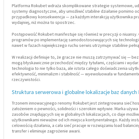
Platforma Rokubet wdraża skomplikowane strategie systemowe, udo
systemy diagnostyczne, aby umożliwić stabilne działanie pomimo od i
przypadkowy konsekwencja — za każdym interakcją użytkownika prac
wydajniej, niż można to spostrzec.
Postępowość Rokubet manifestuje się również w precyzji o niuansy
programów po implementację samodostosowujących się technologii 
nawet w fazach największego ruchu serwis utrzymuje stabilnie pełn
W realizacji definiuje to, że gracze nie muszą zatrzymywać się — be
mogą błyskawicznie przechodzić między tytułami, częściami i wydar
technologia to nie tylko baza, ale istota całego doświadczenia użytk
efektywność, minimalizm i stabilność — wyewoluowała w fundamente
rzeczywistości.
Struktura serwerowa i globalne lokalizacje baz danych
Trzonem innowacyjnego renomy Rokubet jest zintegrowana sieć ho
założeniem o pewności, solidności i szerokim wpływie. Marka używ
zasobów znajdujących się w globalnych lokalizacjach, co daje możl
użytkownikami nieważne od ich miejsca kontynentalnego. Każdy inst
celowością działania, a cała sieć pracuje w rozwiązaniu load balanc
transfer i eliminuje zagrożenie awarii.