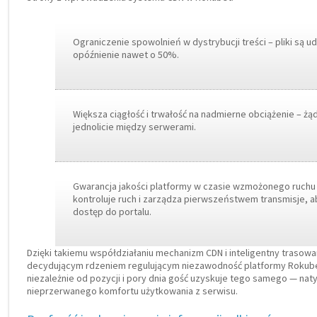
Ograniczenie spowolnień w dystrybucji treści – pliki są u
opóźnienie nawet o 50%.
Większa ciągłość i trwałość na nadmierne obciążenie – ż
jednolicie między serwerami.
Gwarancja jakości platformy w czasie wzmożonego ruch
kontroluje ruch i zarządza pierwszeństwem transmisje, 
dostęp do portalu.
Dzięki takiemu współdziałaniu mechanizm CDN i inteligentny trasowa
decydującym rdzeniem regulującym niezawodność platformy Rokubet.
niezależnie od pozycji i pory dnia gość uzyskuje tego samego — naty
nieprzerwanego komfortu użytkowania z serwisu.