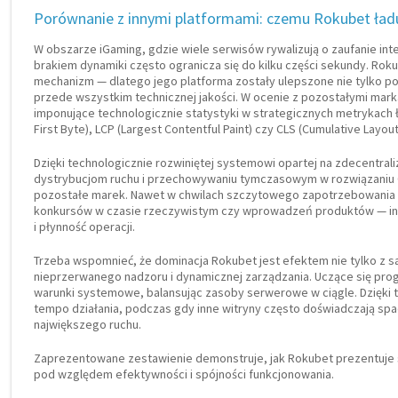
Porównanie z innymi platformami: czemu Rokubet ładuj
W obszarze iGaming, gdzie wiele serwisów rywalizują o zaufanie in
brakiem dynamiki często ogranicza się do kilku części sekundy. Roku
mechanizm — dlatego jego platforma zostały ulepszone nie tylko p
przede wszystkim technicznej jakości. W ocenie z pozostałymi mar
imponujące technologicznie statystyki w strategicznych metrykach ł
First Byte), LCP (Largest Contentful Paint) czy CLS (Cumulative Layout 
Dzięki technologicznie rozwiniętej systemowi opartej na zdecentral
dystrybucjom ruchu i przechowywaniu tymczasowym w rozwiązaniu C
pozostałe marek. Nawet w chwilach szczytowego zapotrzebowania 
konkursów w czasie rzeczywistym czy wprowadzeń produktów — infras
i płynność operacji.
Trzeba wspomnieć, że dominacja Rokubet jest efektem nie tylko z sa
nieprzerwanego nadzoru i dynamicznej zarządzania. Uczące się progr
warunki systemowe, balansując zasoby serwerowe w ciągle. Dzięki
tempo działania, podczas gdy inne witryny często doświadczają spa
największego ruchu.
Zaprezentowane zestawienie demonstruje, jak Rokubet prezentuje s
pod względem efektywności i spójności funkcjonowania.