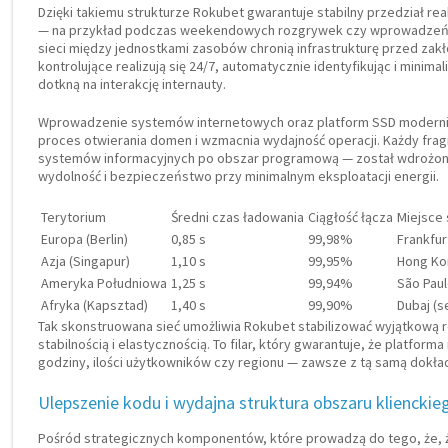
Dzięki takiemu strukturze Rokubet gwarantuje stabilny przedział re
— na przykład podczas weekendowych rozgrywek czy wprowadzeń
sieci między jednostkami zasobów chronią infrastrukturę przed zak
kontrolujące realizują się 24/7, automatycznie identyfikując i minima
dotkną na interakcję internauty.
Wprowadzenie systemów internetowych oraz platform SSD modernist
proces otwierania domen i wzmacnia wydajność operacji. Każdy fra
systemów informacyjnych po obszar programową — został wdrożony
wydolność i bezpieczeństwo przy minimalnym eksploatacji energii.
Terytorium
Średni czas ładowania
Ciągłość łącza
Miejsce
Europa (Berlin)
0,85 s
99,98%
Frankfur
Azja (Singapur)
1,10 s
99,95%
Hong Ko
Ameryka Południowa
1,25 s
99,94%
São Pau
Afryka (Kapsztad)
1,40 s
99,90%
Dubaj (s
Tak skonstruowana sieć umożliwia Rokubet stabilizować wyjątkową
stabilnością i elastycznością. To filar, który gwarantuje, że platform
godziny, ilości użytkowników czy regionu — zawsze z tą samą dokład
Ulepszenie kodu i wydajna struktura obszaru klienckie
Pośród strategicznych komponentów, które prowadzą do tego, że,