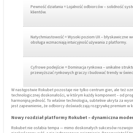
Pewność działania = Lojalność odbiorców – solidność sys
klientów.
Natychmiastowość = Wysoki poziom UX – błyskawiczne wc
obsługa wzmacniają intuicyjność używania z platformy.
Cyfrowe podejście = Dominacja rynkowa – unikalne struk
przewyższać rynkowych graczy i budować trendy w świec
W następstwie Rokubet pozostaje nie tylko centrum gier, ale też 
technologicznej doskonałości, w którym każdy komponent – od prog
harmonijną jedność. To właśnie technologia, subtelnie ukryta za 
jest zapewnienie, że odbiorcy doświadczają rozgrywkę premium w 
Nowy rozdział platformy Rokubet – dynamiczna moder
Rokubet nie osłabia tempa — mimo doskonałych sukcesów rozwojow
nieskończony cykl, a nie jednorazowe osiągnięcie. Rzeczywistość t