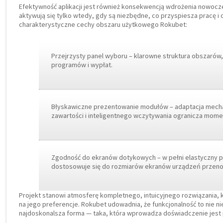
Efektywność aplikacji jest również konsekwencją wdrożenia nowocze
aktywują się tylko wtedy, gdy są niezbędne, co przyspiesza pracę i
charakterystyczne cechy obszaru użytkowego Rokubet:
Przejrzysty panel wyboru – klarowne struktura obszarów
programów i wypłat.
Błyskawiczne prezentowanie modułów – adaptacja mec
zawartości i inteligentnego wczytywania ogranicza momen
Zgodność do ekranów dotykowych – w pełni elastyczny pro
dostosowuje się do rozmiarów ekranów urządzeń przeno
Projekt stanowi atmosferę kompletnego, intuicyjnego rozwiązania, k
na jego preferencje. Rokubet udowadnia, że funkcjonalność to nie nie
najdoskonalsza forma — taka, która wprowadza doświadczenie jest p