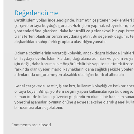
Değerlendirme
Bettilt işlem yolları incelendiğinde, hizmetin çeşitlenen beklentileri
çerçeve ortaya koyduğu görülür. Hızlı işlem yapmak isteyenler için 
yöntemleri öne çıkarken, daha kontrollü ve geleneksel bir yapı ist
transferleri planlı bir tercih meydana getirir. Bu seçenek dağılımı, tek
alışkanlıklara sahip farklı gruplara ulaşıldığını yansıtır.
Ödeme çözümlerinin yarattığı kolaylık, ancak doğru biçimde limitleri
bir faydaya evrilir. İşlem kısıtları, doğrulama adımları ve çekim ve yat
için değil, daha korumalı ve öngörülebilir bir yapı tesis etmek üzere 
farkında olan üyeler, maddi kaynaklarını daha sağlıklı şekilde yönlen
adımlarında öngörülmeyen aksaklık olasılığını kontrol altına alır.
Genel çerçevede Bettilt, işlem hızı, kullanım kolaylığı ve istikrar ara
ortaya koyar. Bilinçli yöntem seçimi yapan kullanıcılar için bu denge,
zaman içinde kullanıcı güvenini güçlendiren olumlu bir kazanım sunar.
yönetimi aşamaları oyunun önüne geçmez; aksine olarak genel kull
bir uzantısı olarak şekillenir.
Comments are closed.