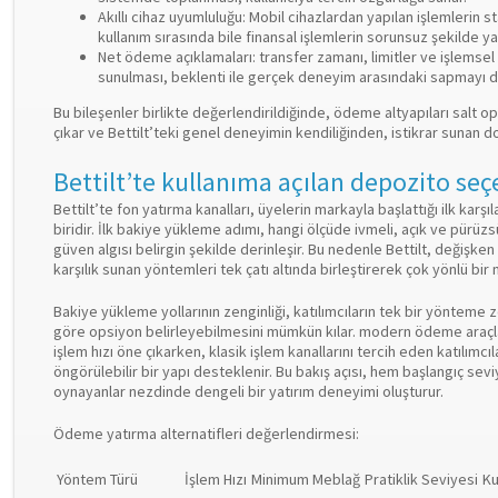
Akıllı cihaz uyumluluğu: Mobil cihazlardan yapılan işlemlerin 
kullanım sırasında bile finansal işlemlerin sorunsuz şekilde y
Net ödeme açıklamaları: transfer zamanı, limitler ve işlemsel k
sunulması, beklenti ile gerçek deneyim arasındaki sapmayı d
Bu bileşenler birlikte değerlendirildiğinde, ödeme altyapıları salt 
çıkar ve Bettilt’teki genel deneyimin kendiliğinden, istikrar sunan doğ
Bettilt’te kullanıma açılan depozito seç
Bettilt’te fon yatırma kanalları, üyelerin markayla başlattığı ilk karş
biridir. İlk bakiye yükleme adımı, hangi ölçüde ivmeli, açık ve pürüz
güven algısı belirgin şekilde derinleşir. Bu nedenle Bettilt, değişke
karşılık sunan yöntemleri tek çatı altında birleştirerek çok yönlü bir 
Bakiye yükleme yollarının zenginliği, katılımcıların tek bir yönteme
göre opsiyon belirleyebilmesini mümkün kılar. modern ödeme araçlar
işlem hızı öne çıkarken, klasik işlem kanallarını tercih eden katılımcıla
öngörülebilir bir yapı desteklenir. Bu bakış açısı, hem başlangıç se
oynayanlar nezdinde dengeli bir yatırım deneyimi oluşturur.
Ödeme yatırma alternatifleri değerlendirmesi:
Yöntem Türü
İşlem Hızı
Minimum Meblağ
Pratiklik Seviyesi
Ku