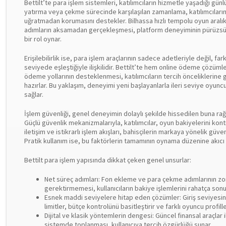
Bettilt’te para işlem sistemleri, katılımcıların hizmetle yaşadığı gün
yatırma veya çekme sürecinde karşılaşılan zamanlama, katılımcılar
uğratmadan korumasını destekler. Bilhassa hızlı tempolu oyun aralıkl
adımların aksamadan gerçekleşmesi, platform deneyiminin pürüzsüz 
bir rol oynar.
Erişilebilirlik ise, para işlem araçlarının sadece adetleriyle değil, far
seviyede eşleştiğiyle ilişkilidir. Bettilt’te hem online ödeme çözüm
ödeme yollarının desteklenmesi, katılımcıların tercih önceliklerin
hazırlar. Bu yaklaşım, deneyimi yeni başlayanlarla ileri seviye oyun
sağlar.
İşlem güvenliği, genel deneyimin dolaylı şekilde hissedilen buna rağm
Güçlü güvenlik mekanizmalarıyla, katılımcılar, oyun bakiyelerini ko
iletişim ve istikrarlı işlem akışları, bahisçilerin markaya yönelik güve
Pratik kullanım ise, bu faktörlerin tamamının oynama düzenine akıcı
Bettilt para işlem yapısında dikkat çeken genel unsurlar:
Net süreç adımları: Fon ekleme ve para çekme adımlarının zor
gerektirmemesi, kullanıcıların bakiye işlemlerini rahatça sonu
Esnek maddi seviyelere hitap eden çözümler: Giriş seviyesin
limitler, bütçe kontrolünü basitleştirir ve farklı oyuncu profille
Dijital ve klasik yöntemlerin dengesi: Güncel finansal araçlar
sistemde toplanması, kullanıcıya tercih özgürlüğü sunar.