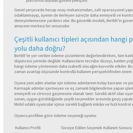
platforma duyulan güveni pekiştirir.
Genel çerçevede hesap onay mekanizmaları, salt operasyonel yapın
odaklanmayıp, üyenin de ilerleyen süreçte daha emniyetli ve kontrol
deneyimlemesine yardımcı olur. Bu güvenlik modeli, Bettilt’in güvene
amacının merkezi bir unsurudur.
Çeşitli kullanıcı tipleri açısından hangi
yolu daha doğru?
Bettilt’te yer verilen ödeme çözümlerini değerlendirirken, tüm katılım
düşüncesi yerinde değildir. Kullanıcıların tecrübe düzeyi, katılım yoğ
hangi ödeme yönteminin daha isabetli olacağını kuvvetle etkiler. 
zaman avantajı ölçüsünde kontrollü kullanım perspektifinden önem t
Oyuna yeni adım atanlar için ödeme adımlarının kolay kavranır ve pür
Karmaşık adımlar içermeyen ve eş zamanlı bilgilendirme yapan işlem 
emniyetli ve stressiz geçmesine olanak tanır. Sürekli aktif olan oyun
sunan, uygun görüldüğünde çeşitli seçenekler arasında geçiş yapabi
Mobil odaklı oyuncular içinse sürekli bağlantı imkânı ve hızlı kontrol 
Oyuncu profiline göre ödeme seçeneği uyumu:
Kullanıcı Profili
Tavsiye Edilen Seçenek
Kullanım Sonucu