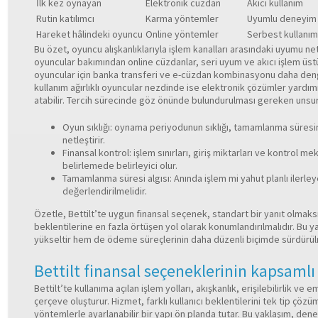
İlk kez oynayan
Elektronik cüzdan
Akıcı kullanım
Rutin katılımcı
Karma yöntemler
Uyumlu deneyim
Hareket hâlindeki oyuncu
Online yöntemler
Serbest kullanım
Bu özet, oyuncu alışkanlıklarıyla işlem kanalları arasındaki uyumu n
oyuncular bakımından online cüzdanlar, seri uyum ve akıcı işlem üst
oyuncular için banka transferi ve e-cüzdan kombinasyonu daha deng
kullanım ağırlıklı oyuncular nezdinde ise elektronik çözümler yardım
atabilir. Tercih sürecinde göz önünde bulundurulması gereken unsur
Oyun sıklığı: oynama periyodunun sıklığı, tamamlanma süresini
netleştirir.
Finansal kontrol: işlem sınırları, giriş miktarları ve kontrol
belirlemede belirleyici olur.
Tamamlanma süresi algısı: Anında işlem mi yahut planlı ilerle
değerlendirilmelidir.
Özetle, Bettilt’te uygun finansal seçenek, standart bir yanıt olmaksız
beklentilerine en fazla örtüşen yol olarak konumlandırılmalıdır. Bu 
yükseltir hem de ödeme süreçlerinin daha düzenli biçimde sürdürül
Bettilt finansal seçeneklerinin kapsaml
Bettilt’te kullanıma açılan işlem yolları, akışkanlık, erişilebilirlik ve 
çerçeve oluşturur. Hizmet, farklı kullanıcı beklentilerini tek tip çözü
yöntemlerle ayarlanabilir bir yapı ön planda tutar. Bu yaklaşım, dene