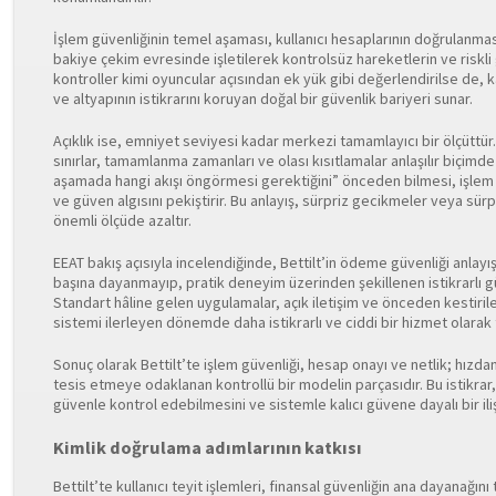
İşlem güvenliğinin temel aşaması, kullanıcı hesaplarının doğrulanmas
bakiye çekim evresinde işletilerek kontrolsüz hareketlerin ve riskli g
kontroller kimi oyuncular açısından ek yük gibi değerlendirilse de, ka
ve altyapının istikrarını koruyan doğal bir güvenlik bariyeri sunar.
Açıklık ise, emniyet seviyesi kadar merkezi tamamlayıcı bir ölçüttür.
sınırlar, tamamlanma zamanları ve olası kısıtlamalar anlaşılır biçimde
aşamada hangi akışı öngörmesi gerektiğini” önceden bilmesi, işlem a
ve güven algısını pekiştirir. Bu anlayış, sürpriz gecikmeler veya sürp
önemli ölçüde azaltır.
EEAT bakış açısıyla incelendiğinde, Bettilt’in ödeme güvenliği anlayı
başına dayanmayıp, pratik deneyim üzerinden şekillenen istikrarlı g
Standart hâline gelen uygulamalar, açık iletişim ve önceden kestirilebi
sistemi ilerleyen dönemde daha istikrarlı ve ciddi bir hizmet olarak 
Sonuç olarak Bettilt’te işlem güvenliği, hesap onayı ve netlik; hız
tesis etmeye odaklanan kontrollü bir modelin parçasıdır. Bu istikrar,
güvenle kontrol edebilmesini ve sistemle kalıcı güvene dayalı bir ili
Kimlik doğrulama adımlarının katkısı
Bettilt’te kullanıcı teyit işlemleri, finansal güvenliğin ana dayanağın