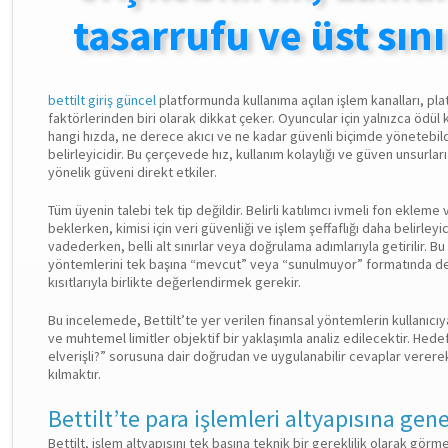
tasarrufu ve üst sını
bettilt giriş güncel
platformunda kullanıma açılan işlem kanalları, p
faktörlerinden biri olarak dikkat çeker. Oyuncular için yalnızca ödül
hangi hızda, ne derece akıcı ve ne kadar güvenli biçimde yönetebild
belirleyicidir. Bu çerçevede hız, kullanım kolaylığı ve güven unsurlar
yönelik güveni direkt etkiler.
Tüm üyenin talebi tek tip değildir. Belirli katılımcı ivmeli fon eklem
beklerken, kimisi için veri güvenliği ve işlem şeffaflığı daha belirleyici
vadederken, belli alt sınırlar veya doğrulama adımlarıyla getirilir. B
yöntemlerini tek başına “mevcut” veya “sunulmuyor” formatında değ
kısıtlarıyla birlikte değerlendirmek gerekir.
Bu incelemede, Bettilt’te yer verilen finansal yöntemlerin kullanıcıya
ve muhtemel limitler objektif bir yaklaşımla analiz edilecektir. Hede
elverişli?” sorusuna dair doğrudan ve uygulanabilir cevaplar verere
kılmaktır.
Bettilt’te para işlemleri altyapısına gene
Bettilt, işlem altyapısını tek başına teknik bir gereklilik olarak gö