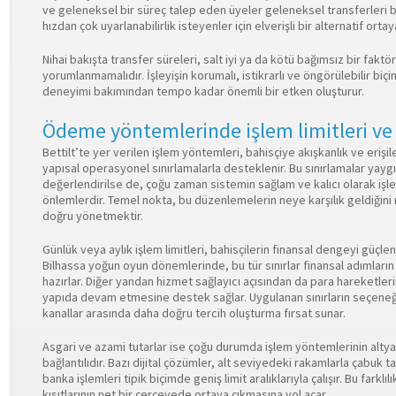
ve geleneksel bir süreç talep eden üyeler geleneksel transferleri b
hızdan çok uyarlanabilirlik isteyenler için elverişli bir alternatif orta
Nihai bakışta transfer süreleri, salt iyi ya da kötü bağımsız bir faktö
yorumlanmamalıdır. İşleyişin korumalı, istikrarlı ve öngörülebilir 
deneyimi bakımından tempo kadar önemli bir etken oluşturur.
Ödeme yöntemlerinde işlem limitleri ve 
Bettilt’te yer verilen işlem yöntemleri, bahisçiye akışkanlık ve erişil
yapısal operasyonel sınırlamalarla desteklenir. Bu sınırlamalar yayg
değerlendirilse de, çoğu zaman sistemin sağlam ve kalıcı olarak iş
önlemlerdir. Temel nokta, bu düzenlemelerin neye karşılık geldiğini
doğru yönetmektir.
Günlük veya aylık işlem limitleri, bahisçilerin finansal dengeyi güçle
Bilhassa yoğun oyun dönemlerinde, bu tür sınırlar finansal adımların
hazırlar. Diğer yandan hizmet sağlayıcı açısından da para hareketlerini
yapıda devam etmesine destek sağlar. Uygulanan sınırların seçeneğe
kanallar arasında daha doğru tercih oluşturma fırsat sunar.
Asgari ve azami tutarlar ise çoğu durumda işlem yöntemlerinin altyap
bağlantılıdır. Bazı dijital çözümler, alt seviyedeki rakamlarla çabuk 
banka işlemleri tipik biçimde geniş limit aralıklarıyla çalışır. Bu farklıl
kısıtlarının net bir çerçevede ortaya çıkmasına yol açar.