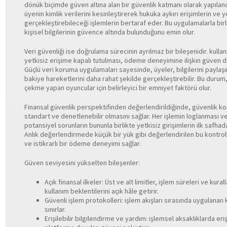
dönük biçimde güven altına alan bir güvenlik katmanı olarak yapılandı
üyenin kimlik verilerini kesinleştirerek hukuka aykırı erişimlerin ve ye
gerçekleştirebileceği işlemlerin bertaraf eder. Bu uygulamalarla birl
kişisel bilgilerinin güvence altında bulunduğunu emin olur.
Veri güvenliği ise doğrulama sürecinin ayrılmaz bir bileşenidir. kullanı
yetkisiz erişime kapalı tutulması, ödeme deneyimine ilişkin güven d
Güçlü veri koruma uygulamaları sayesinde, üyeler, bilgilerini paylaş
bakiye hareketlerini daha rahat şekilde gerçekleştirebilir. Bu durum
çekme yapan oyuncular için belirleyici bir emniyet faktörü olur.
Finansal güvenlik perspektifinden değerlendirildiğinde, güvenlik kont
standart ve denetlenebilir olmasını sağlar. Her işlemin loglanması ve
potansiyel sorunların bununla birlikte yetkisiz girişimlerin ilk safhad
Anlık değerlendirmede küçük bir yük gibi değerlendirilen bu kontrol
ve istikrarlı bir ödeme deneyimi sağlar.
Güven seviyesini yükselten bileşenler:
Açık finansal ilkeler: Üst ve alt limitler, işlem süreleri ve kura
kullanım beklentilerini açık hâle getirir.
Güvenli işlem protokolleri: işlem akışları sırasında uygulanan 
sınırlar.
Erişilebilir bilgilendirme ve yardım: işlemsel aksaklıklarda eri