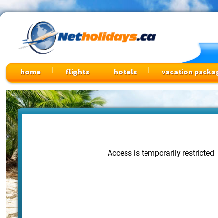
Cheap Flights, Vacation Packages & Travel Deals
home
flights
hotels
vacation packa