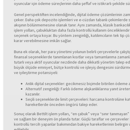
oyuncular için ödeme süreçlerinin daha şeffaf ve istikrarlı şekilde s
Genel perspektiften incelendiğinde, dijital ödeme çözümlerinin zam
çeker. Daha çok depozito işlemleri ve e-cüzdan tabanlı çekimlerde 
akışının bölünmemesine olanak tanır. Aynı zamanda, klasik bankacılı
işlem yolları, çabukluktan daha fazla kontrollü kullanım önceliklendi
seçenek ortaya koyar. Bu yöntem zenginliği, katılımcıların tek tip
karar verebilmesine imkân sağlar.
Buna ek olarak, her para yönetimi yolunun belirli çerçevelerle çalıştığ
finansal seçeneklerde tanımlanan kısıtlar veya tamamlanma zamanlar
tutarlı veya aktif oyuncular nezdinde daha dikkatli yönetim talep edeb
büyük ölçüde emniyet, bütçe kontrolü ve işleyiş dengesini sürdürme
ve iyileştirme potansiyeli:
Anlık dijital seçenekler: gecikmesiz biçimde bitirilen ödeme ak
Alternatif zenginliği: Farklı ödeme alışkanlıklarına yanıt üreten
kazanılır.
Seçili seçeneklerde limit çerçeveleri: harcama kontrolüne kat
hareketlerde önceden öngörü talep eder.
Sonuç olarak Bettilt işlem yolları, “en çabuk” veya “sınır tanımaya
ve sağlam bir deneyim ön planda tutar. Güçlü taraflar ve çerçeveler b
kontrollü tercih yapanlar bakımından bakiye hareketlerinin belirgin ve
edilebilir.