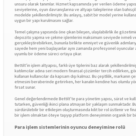
unsuru olarak tanımlar. Hizmet kapsamında yer verilen ödeme yapıs
seviyelerine, oyun davranışlarına ve altyapı taleplerine olan bahisçile
modelde şekillendirilmiştir. Bu anlayış, sabit bir model yerine kullanar
uygun bir yapı kurulmasını sağlar.
Temel çalışma yapısında öne çıkan bileşen, ulaşılabilirlik ile gözet
depozito yapma ve çekme işlemlerini maksimum seviyede ivmeli v
gerçekleştirebilirken, bununla birlikte emniyet ve güvenlik adımlarıyl
sayede hem yeni başlayanlar aynı zamanda profesyonel oyuncular aç
uyumlu bir ödeme süreci ortaya çıkar.
Bettilt’in işlem altyapısı, farklı üye tiplerini baz alarak şekillendirilmiş
katılımcılar adına seri modern finansal çözümler tercih edilirken, 
kullanan kullanıcılar da kapsam dışı kalmaz. Bu çeşitlilik, markanın ç
etmesini beraberinde getirirken, her kanalın kendine has olumlu yönl
fırsat sunar.
Genel değerlendirmede Bettilt’te para yönetim yapısı, sürat ve kulla
tutarken, güvenliği ikinci plana atmayan bir yaklaşım sunmaktadır. Bu 
sürdürülebilir bir etkileşim oluşturmasında kilit bir rol üstlenir ve f
bir işlem olmaktan öteye taşıyıp platform deneyiminin organik bir bil
Para işlem sistemlerinin oyuncu deneyimine rolü