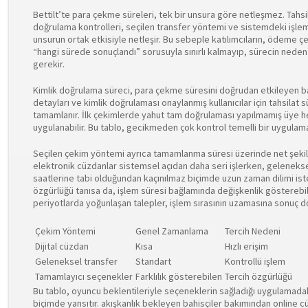
Bettilt’te para çekme süreleri, tek bir unsura göre netleşmez. Tahsil
doğrulama kontrolleri, seçilen transfer yöntemi ve sistemdeki işlem 
unsurun ortak etkisiyle netleşir. Bu sebeple katılımcıların, ödeme çe
“hangi sürede sonuçlandı” sorusuyla sınırlı kalmayıp, sürecin neden
gerekir.
Kimlik doğrulama süreci, para çekme süresini doğrudan etkileyen ba
detayları ve kimlik doğrulaması onaylanmış kullanıcılar için tahsilat 
tamamlanır. İlk çekimlerde yahut tam doğrulaması yapılmamış üye he
uygulanabilir. Bu tablo, gecikmeden çok kontrol temelli bir uygulama
Seçilen çekim yöntemi ayrıca tamamlanma süresi üzerinde net şekilde
elektronik cüzdanlar sistemsel açıdan daha seri işlerken, gelenekse
saatlerine tabi olduğundan kaçınılmaz biçimde uzun zaman dilimi iste
özgürlüğü tanısa da, işlem süresi bağlamında değişkenlik gösterebili
periyotlarda yoğunlaşan talepler, işlem sırasının uzamasına sonuç do
Çekim Yöntemi
Genel Zamanlama
Tercih Nedeni
Dijital cüzdan
Kısa
Hızlı erişim
Geleneksel transfer
Standart
Kontrollü işlem
Tamamlayıcı seçenekler
Farklılık gösterebilen
Tercih özgürlüğü
Bu tablo, oyuncu beklentileriyle seçeneklerin sağladığı uygulamadak
biçimde yansıtır. akışkanlık bekleyen bahisçiler bakımından online cü