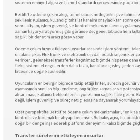
sistemin emniyet algısı ve hizmet standardı çerçevesinde güçlü bir g
Bettilt’te ödeme çekim akışı, temel olarak netleştirilmiş ve tahmin ed
şekillenir. Kullanıcı, kullandığı tahsilat kanalını onayladıktan sonra 
sonra altyapı, işlem güvenliği ve kontrol mekanizmalarını uygulamaya
zaman kaybı yaratıyormuş gibi görünse de, genel tabloda hem kull
sağlıklı bir denetim aracı görev yapar.
Ödeme çekim hızını etkileyen unsurlar arasında işlem yöntemi, tal
ön plana çıkar. Elektronik ve elektronik cüzdan odaklı seçenekler ç
verirken, geleneksel transferler kaçınılmaz biçimde nispeten daha uz
farkı, sistemsel engellerden daha fazla, kanalların iç işleyişinden kay
kitlesince doğal kabul edilir.
Oyuncuların en belirgin biçimde takip ettiği kriter, sürecin görünür v
aşamasında sunulan bilgilendirme, öngörülen zamanlar ve potansiyel 
aktarılması, kullanıcı beklentilerinin yönetimini sağlıklı hâle getirir.
değil, işlem güvenliği ve süreç netliği esasına dayanarak yorumlayabi
Özet perspektifte Bettilt’te ödeme çekim mekanizmaları, “en kısa
kontrollü ve korumalı bir altyapı benimser. Bu bakış açısı, hız odaklı b
doğal bir denge inşa ederek platform deneyimini kalıcı biçimde güçle
Transfer sürelerini etkileyen unsurlar