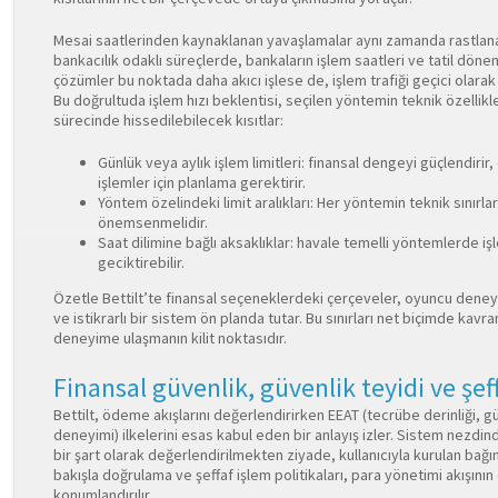
Mesai saatlerinden kaynaklanan yavaşlamalar aynı zamanda rastlanan 
bankacılık odaklı süreçlerde, bankaların işlem saatleri ve tatil dönem
çözümler bu noktada daha akıcı işlese de, işlem trafiği geçici olarak b
Bu doğrultuda işlem hızı beklentisi, seçilen yöntemin teknik özellik
sürecinde hissedilebilecek kısıtlar:
Günlük veya aylık işlem limitleri: finansal dengeyi güçlendirir
işlemler için planlama gerektirir.
Yöntem özelindeki limit aralıkları: Her yöntemin teknik sınırla
önemsenmelidir.
Saat dilimine bağlı aksaklıklar: havale temelli yöntemlerde i
geciktirebilir.
Özetle Bettilt’te finansal seçeneklerdeki çerçeveler, oyuncu deney
ve istikrarlı bir sistem ön planda tutar. Bu sınırları net biçimde 
deneyime ulaşmanın kilit noktasıdır.
Finansal güvenlik, güvenlik teyidi ve şef
Bettilt, ödeme akışlarını değerlendirirken EEAT (tecrübe derinliği, g
deneyimi) ilkelerini esas kabul eden bir anlayış izler. Sistem nezd
bir şart olarak değerlendirilmekten ziyade, kullanıcıyla kurulan bağı
bakışla doğrulama ve şeffaf işlem politikaları, para yönetimi akışının 
konumlandırılır.