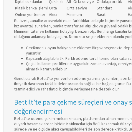
Dijital cüzdanlar
Çok hızlı
Alt–Orta seviye
Oldukça pratik
Ak
Klasik banka işlemi
Orta
Orta seviye
Standart
Kl
Online yöntemler
Akıcı
Minimum
Basit
Ha
Bu özet, kanallar arasındaki esas farklılıkları anlaşılır biçimde yansı
hız avantajı sunarken, banka transferleri alışıldık ve güvenli odaklı bi
Minimum tutar ve kullanım kolaylığı benzeri ölçütler, hangi kanalın ki
olduğunu anlamayı kolaylaştırır. Depozito seçeneklerinin olumlu yönl
Gecikmesiz oyun bakiyesine ekleme: Birçok seçenekte depoz
yansıtılır.
Kapsamlı ulaşılabilirlik: Farklı ödeme tercihlerine olan kullanıcı
Çeşitli kullanım profillerine uygunluk: zaman avantajı, emniye
alınarak karar verilebilir.
Genel olarak Bettilt’te yer verilen ödeme yatırma çözümleri, seri b
ihtiyatlı davranan farklı kitleler arasında sağlıklı bir bağ oluşturur. 
tatmin edici ve rahatlatıcı biçimde yerleşmesine destek olur.
Bettilt’te para çekme süreçleri ve onay 
değerlendirmesi
Bettilt’te ödeme çekim mekanizmaları, platformdan alınan memnuni
duyarlı basamaklardan biridir. Katılımcılar için ödül kazanmak düzey
sürede ve ne ölçüde akıcı kavuşabildikleri de son derece kritikti